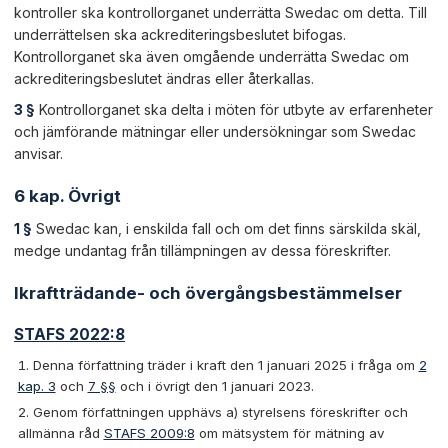
kontroller ska kontrollorganet underrätta Swedac om detta. Till
underrättelsen ska ackrediteringsbeslutet bifogas.
Kontrollorganet ska även omgående underrätta Swedac om
ackrediteringsbeslutet ändras eller återkallas.
3 §
Kontrollorganet ska delta i möten för utbyte av erfarenheter
och jämförande mätningar eller undersökningar som Swedac
anvisar.
6 kap. Övrigt
1 §
Swedac kan, i enskilda fall och om det finns särskilda skäl,
medge undantag från tillämpningen av dessa föreskrifter.
Ikraftträdande- och övergångsbestämmelser
STAFS 2022:8
Denna författning träder i kraft den 1 januari 2025 i fråga om
2
kap. 3
och
7 §§
och i övrigt den 1 januari 2023.
Genom författningen upphävs a) styrelsens föreskrifter och
allmänna råd
STAFS 2009:8
om mätsystem för mätning av