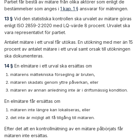
Partiet får bestå av mätare från olika aktörer som enligt de
bestämmelser som anges i
1 kap. 1 §
ansvarar för mätningen.
13 §
Vid den statistiska kontrollen ska urvalet av mätare göras
enligt ISO 2859-2:2020 med LQ-värde 8 procent. Urvalet ska
vara representativt för partiet.
Antalet mätare i ett urval får utökas. En utökning med mer än 15
procent av antalet mätare i ett urval samt orsak till utökningen
ska dokumenteras.
14 §
En elmätare i ett urval ska ersättas om
mätarens mättekniska försegling är bruten,
mätaren skadats genom yttre påverkan, eller
mätaren av annan anledning inte är i driftsmässig kondition.
En elmätare får ersättas om
mätaren inte längre kan lokaliseras, eller
det inte är möjligt att få tillgång till mätaren.
Efter det att en kontrollmätning av en mätare påbörjats får
mätaren inte ersättas.