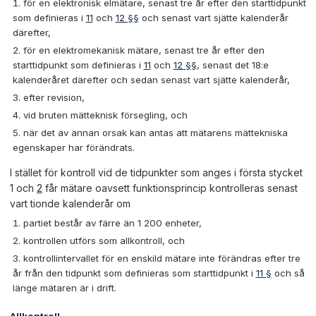
för en elektronisk elmätare, senast tre år efter den starttidpunkt
som definieras i
11
och
12 §§
och senast vart sjätte kalenderår
därefter,
för en elektromekanisk mätare, senast tre år efter den
starttidpunkt som definieras i
11
och
12 §§
, senast det 18:e
kalenderåret därefter och sedan senast vart sjätte kalenderår,
efter revision,
vid bruten mätteknisk försegling, och
när det av annan orsak kan antas att mätarens mättekniska
egenskaper har förändrats.
I stället för kontroll vid de tidpunkter som anges i första stycket
1 och
2
får mätare oavsett funktionsprincip kontrolleras senast
vart tionde kalenderår om
partiet består av färre än 1 200 enheter,
kontrollen utförs som allkontroll, och
kontrollintervallet för en enskild mätare inte förändras efter tre
år från den tidpunkt som definieras som starttidpunkt i
11 §
och så
länge mätaren är i drift.