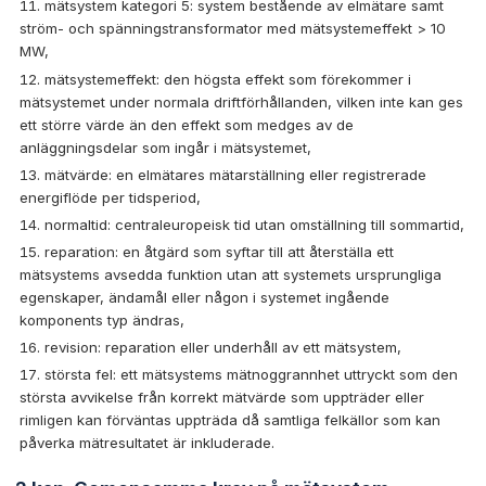
mätsystem kategori 5: system bestående av elmätare samt
ström- och spänningstransformator med mätsystemeffekt > 10
MW,
mätsystemeffekt: den högsta effekt som förekommer i
mätsystemet under normala driftförhållanden, vilken inte kan ges
ett större värde än den effekt som medges av de
anläggningsdelar som ingår i mätsystemet,
mätvärde: en elmätares mätarställning eller registrerade
energiflöde per tidsperiod,
normaltid: centraleuropeisk tid utan omställning till sommartid,
reparation: en åtgärd som syftar till att återställa ett
mätsystems avsedda funktion utan att systemets ursprungliga
egenskaper, ändamål eller någon i systemet ingående
komponents typ ändras,
revision: reparation eller underhåll av ett mätsystem,
största fel: ett mätsystems mätnoggrannhet uttryckt som den
största avvikelse från korrekt mätvärde som uppträder eller
rimligen kan förväntas uppträda då samtliga felkällor som kan
påverka mätresultatet är inkluderade.