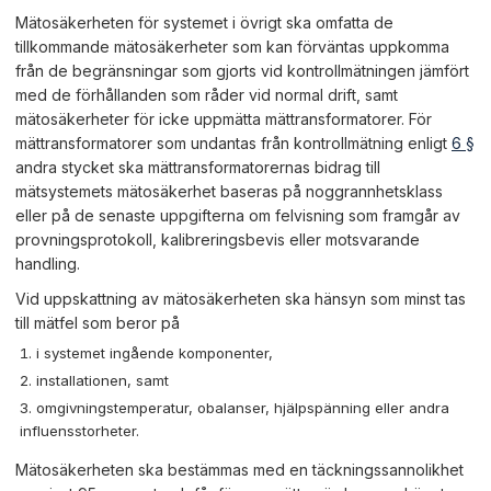
Mätosäkerheten för systemet i övrigt ska omfatta de
tillkommande mätosäkerheter som kan förväntas uppkomma
från de begränsningar som gjorts vid kontrollmätningen jämfört
med de förhållanden som råder vid normal drift, samt
mätosäkerheter för icke uppmätta mättransformatorer. För
mättransformatorer som undantas från kontrollmätning enligt
6 §
andra stycket ska mättransformatorernas bidrag till
mätsystemets mätosäkerhet baseras på noggrannhetsklass
eller på de senaste uppgifterna om felvisning som framgår av
provningsprotokoll, kalibreringsbevis eller motsvarande
handling.
Vid uppskattning av mätosäkerheten ska hänsyn som minst tas
till mätfel som beror på
i systemet ingående komponenter,
installationen, samt
omgivningstemperatur, obalanser, hjälpspänning eller andra
influensstorheter.
Mätosäkerheten ska bestämmas med en täckningssannolikhet