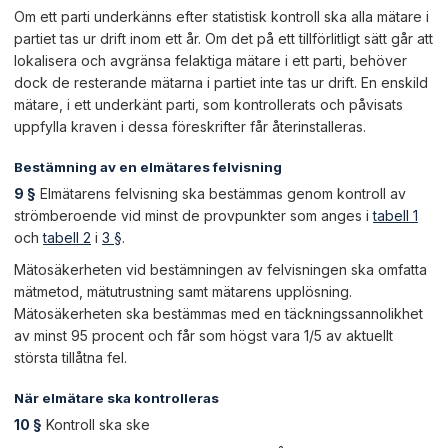
Om ett parti underkänns efter statistisk kontroll ska alla mätare i
partiet tas ur drift inom ett år. Om det på ett tillförlitligt sätt går att
lokalisera och avgränsa felaktiga mätare i ett parti, behöver
dock de resterande mätarna i partiet inte tas ur drift. En enskild
mätare, i ett underkänt parti, som kontrollerats och påvisats
uppfylla kraven i dessa föreskrifter får återinstalleras.
Bestämning av en elmätares felvisning
9 §
Elmätarens felvisning ska bestämmas genom kontroll av
strömberoende vid minst de provpunkter som anges i
tabell 1
och
tabell 2
i
3 §
.
Mätosäkerheten vid bestämningen av felvisningen ska omfatta
mätmetod, mätutrustning samt mätarens upplösning.
Mätosäkerheten ska bestämmas med en täckningssannolikhet
av minst 95 procent och får som högst vara 1/5 av aktuellt
största tillåtna fel.
När elmätare ska kontrolleras
10 §
Kontroll ska ske