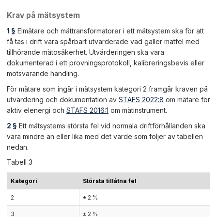
Krav på mätsystem
1 §
Elmätare och mättransformatorer i ett mätsystem ska för att
få tas i drift vara spårbart utvärderade vad gäller mätfel med
tillhörande mätosäkerhet. Utvärderingen ska vara
dokumenterad i ett provningsprotokoll, kalibreringsbevis eller
motsvarande handling.
För mätare som ingår i mätsystem kategori 2 framgår kraven på
utvärdering och dokumentation av
STAFS 2022:8
om mätare för
aktiv elenergi och
STAFS 2016:1
om mätinstrument.
2 §
Ett mätsystems största fel vid normala driftförhållanden ska
vara mindre än eller lika med det värde som följer av tabellen
nedan.
Tabell 3
Kategori
Största tillåtna fel
2
± 2 %
3
± 2 %