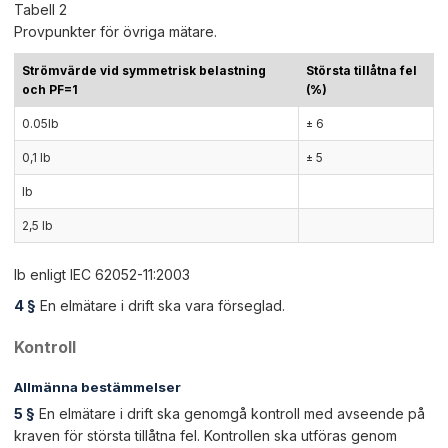
Tabell 2
Provpunkter för övriga mätare.
Strömvärde vid symmetrisk belastning
Största tillåtna fel
och PF=1
(%)
0.05Ib
± 6
0,1 Ib
± 5
Ib
2,5 Ib
Ib enligt IEC 62052-11:2003
4 §
En elmätare i drift ska vara förseglad.
Kontroll
Allmänna bestämmelser
5 §
En elmätare i drift ska genomgå kontroll med avseende på
kraven för största tillåtna fel. Kontrollen ska utföras genom