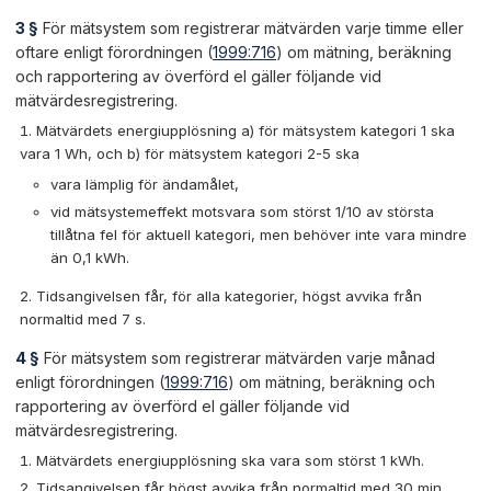
3 §
För mätsystem som registrerar mätvärden varje timme eller
oftare enligt förordningen (
1999:716
) om mätning, beräkning
och rapportering av överförd el gäller följande vid
mätvärdesregistrering.
Mätvärdets energiupplösning a) för mätsystem kategori 1 ska
vara 1 Wh, och b) för mätsystem kategori 2-5 ska
vara lämplig för ändamålet,
vid mätsystemeffekt motsvara som störst 1/10 av största
tillåtna fel för aktuell kategori, men behöver inte vara mindre
än 0,1 kWh.
Tidsangivelsen får, för alla kategorier, högst avvika från
normaltid med 7 s.
4 §
För mätsystem som registrerar mätvärden varje månad
enligt förordningen (
1999:716
) om mätning, beräkning och
rapportering av överförd el gäller följande vid
mätvärdesregistrering.
Mätvärdets energiupplösning ska vara som störst 1 kWh.
Tidsangivelsen får högst avvika från normaltid med 30 min.