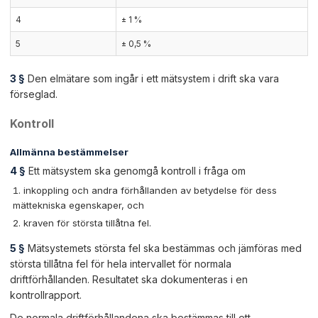
4
± 1 %
5
± 0,5 %
3 §
Den elmätare som ingår i ett mätsystem i drift ska vara
förseglad.
Kontroll
Allmänna bestämmelser
4 §
Ett mätsystem ska genomgå kontroll i fråga om
inkoppling och andra förhållanden av betydelse för dess
mättekniska egenskaper, och
kraven för största tillåtna fel.
5 §
Mätsystemets största fel ska bestämmas och jämföras med
största tillåtna fel för hela intervallet för normala
driftförhållanden. Resultatet ska dokumenteras i en
kontrollrapport.
De normala driftförhållandena ska bestämmas till ett