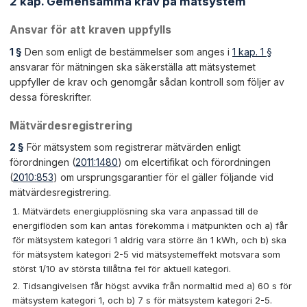
2 kap. Gemensamma krav på mätsystem
Ansvar för att kraven uppfylls
1 §
Den som enligt de bestämmelser som anges i
1 kap. 1 §
ansvarar för mätningen ska säkerställa att mätsystemet
uppfyller de krav och genomgår sådan kontroll som följer av
dessa föreskrifter.
Mätvärdesregistrering
2 §
För mätsystem som registrerar mätvärden enligt
förordningen (
2011:1480
) om elcertifikat och förordningen
(
2010:853
) om ursprungsgarantier för el gäller följande vid
mätvärdesregistrering.
Mätvärdets energiupplösning ska vara anpassad till de
energiflöden som kan antas förekomma i mätpunkten och a) får
för mätsystem kategori 1 aldrig vara större än 1 kWh, och b) ska
för mätsystem kategori 2-5 vid mätsystemeffekt motsvara som
störst 1/10 av största tillåtna fel för aktuell kategori.
Tidsangivelsen får högst avvika från normaltid med a) 60 s för
mätsystem kategori 1, och b) 7 s för mätsystem kategori 2-5.