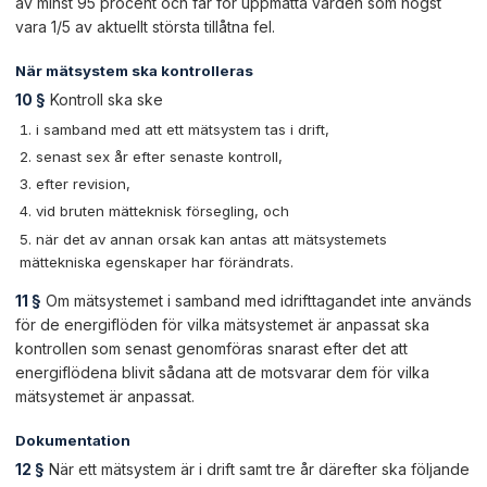
av minst 95 procent och får för uppmätta värden som högst
vara 1/5 av aktuellt största tillåtna fel.
När mätsystem ska kontrolleras
10 §
Kontroll ska ske
i samband med att ett mätsystem tas i drift,
senast sex år efter senaste kontroll,
efter revision,
vid bruten mätteknisk försegling, och
när det av annan orsak kan antas att mätsystemets
mättekniska egenskaper har förändrats.
11 §
Om mätsystemet i samband med idrifttagandet inte används
för de energiflöden för vilka mätsystemet är anpassat ska
kontrollen som senast genomföras snarast efter det att
energiflödena blivit sådana att de motsvarar dem för vilka
mätsystemet är anpassat.
Dokumentation
12 §
När ett mätsystem är i drift samt tre år därefter ska följande