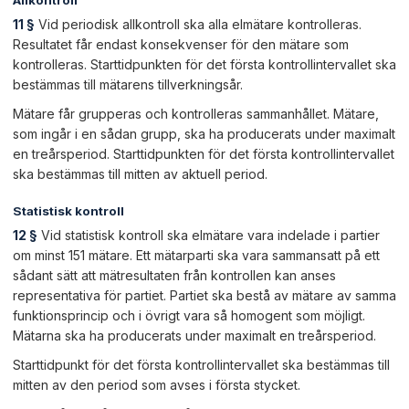
Allkontroll
11 §
Vid periodisk allkontroll ska alla elmätare kontrolleras.
Resultatet får endast konsekvenser för den mätare som
kontrolleras. Starttidpunkten för det första kontrollintervallet ska
bestämmas till mätarens tillverkningsår.
Mätare får grupperas och kontrolleras sammanhållet. Mätare,
som ingår i en sådan grupp, ska ha producerats under maximalt
en treårsperiod. Starttidpunkten för det första kontrollintervallet
ska bestämmas till mitten av aktuell period.
Statistisk kontroll
12 §
Vid statistisk kontroll ska elmätare vara indelade i partier
om minst 151 mätare. Ett mätarparti ska vara sammansatt på ett
sådant sätt att mätresultaten från kontrollen kan anses
representativa för partiet. Partiet ska bestå av mätare av samma
funktionsprincip och i övrigt vara så homogent som möjligt.
Mätarna ska ha producerats under maximalt en treårsperiod.
Starttidpunkt för det första kontrollintervallet ska bestämmas till
mitten av den period som avses i första stycket.