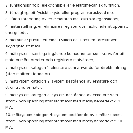
funktionsprincip: elektronisk eller elektromekanisk funktion,
försegling: ett fysiskt skydd eller programvaruskydd mot
otillåten förändring av en elmätares mättekniska egenskaper,
mätarställning: en elmätares register över ackumulerat uppmätt
energiflöde,
mätpunkt: punkt i ett elnät i vilken det finns en föreskriven
skyldighet att mäta,
mätsystem: samtliga ingående komponenter som krävs för att
mäta primärstorheter och registrera mätvärden,
mätsystem kategori 1: elmätare som används för direktmätning
(utan mättransformator),
mätsystem kategori 2: system bestående av elmätare och
strömtransformator,
mätsystem kategori 3: system bestående av elmätare samt
ström- och spänningstransformator med mätsystemeffekt < 2
MW,
mätsystem kategori 4: system bestående av elmätare samt
ström- och spänningstransformator med mätsystemeffekt 2-10
MW,