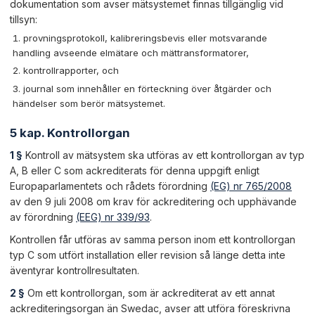
dokumentation som avser mätsystemet finnas tillgänglig vid
tillsyn:
provningsprotokoll, kalibreringsbevis eller motsvarande
handling avseende elmätare och mättransformatorer,
kontrollrapporter, och
journal som innehåller en förteckning över åtgärder och
händelser som berör mätsystemet.
5 kap. Kontrollorgan
1 §
Kontroll av mätsystem ska utföras av ett kontrollorgan av typ
A, B eller C som ackrediterats för denna uppgift enligt
Europaparlamentets och rådets förordning
(EG) nr 765/2008
av den 9 juli 2008 om krav för ackreditering och upphävande
av förordning
(EEG) nr 339/93
.
Kontrollen får utföras av samma person inom ett kontrollorgan
typ C som utfört installation eller revision så länge detta inte
äventyrar kontrollresultaten.
2 §
Om ett kontrollorgan, som är ackrediterat av ett annat
ackrediteringsorgan än Swedac, avser att utföra föreskrivna