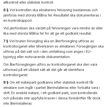
allkontroll eller statistisk kontroll.
6 §
Vid kontrollen ska elmätarens felvisning bestämmas och
jämföras med största tillåtna fel. Resultatet ska dokumenteras i
en kontrollrapport.
Vid jämförelsen ska värdet på felvisningen vara mindre än eller
lika med största tillåtna fel för att ge ett godkänt resultat.
7 §
Vid bruten försegling ska en återförsegling utföras av
kontrollorganet eller tillverkaren av elmätaren. Förseglingen ska
utföras på det sätt och i den omfattning som anges i EU-
typintyg eller motsvarande dokumentation.
Om återförseglingen utförs av kontrollorganet ska den vara
utformad på ett sådant sätt att det går att identifiera
kontrollorganet.
8 §
Om ett mätarparti godkänns efter statistisk kontroll får
elmätare som ingår i partiet återinstalleras eller fortsätta vara i
drift. En enskild mätare, i ett godkänt parti, som kontrollerats
och påvisats inte uppfylla kraven i dessa föreskrifter får dock
inte återinstalleras.