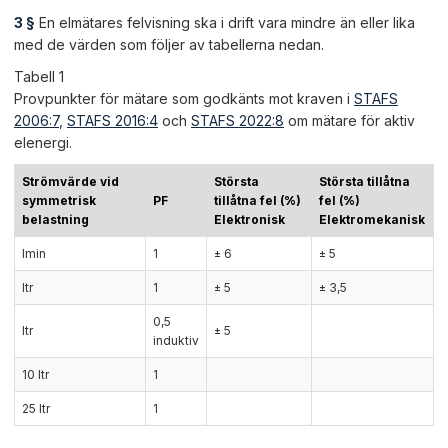
3 §
En elmätares felvisning ska i drift vara mindre än eller lika
med de värden som följer av tabellerna nedan.
Tabell 1
Provpunkter för mätare som godkänts mot kraven i
STAFS
2006:7
,
STAFS 2016:4
och
STAFS 2022:8
om mätare för aktiv
elenergi.
Strömvärde vid
Största
Största tillåtna
symmetrisk
PF
tillåtna fel (%)
fel (%)
belastning
Elektronisk
Elektromekanisk
Imin
1
± 6
± 5
Itr
1
± 5
± 3,5
0,5
Itr
± 5
induktiv
10 Itr
1
25 Itr
1