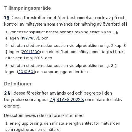
Tillämpningsområde
1 §
Dessa föreskrifter innehåller bestämmelser om krav på och
kontroll av mätsystem som används för mätning av överförd el i
koncessionspliktigt nät för annans räkning enligt 6 kap. 1 §
ellagen (
1997:857
), och
nät utan stöd av nätkoncession vid elproduktion enligt 2 kap. 3
§ lagen (
2011:1200
) om elcertifikat, om mätsystemet tagits i bruk
efter den 1 maj 2015, och
nät utan stöd av nätkoncession vid elproduktion enligt 3 §
lagen (
2010:601
) om ursprungsgarantier för el.
Definitioner
2 §
I dessa föreskrifter används ord och begrepp i den
betydelse som anges i
2 §
STAFS 2022:8
om mätare för aktiv
elenergi.
Dessutom avses i dessa föreskrifter med
energiupplösning: den minsta energikvantitet för mätvärden
som registreras i en elmätare,