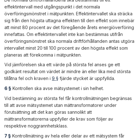
effektintervall med utgångspunkt i det normala
överföringsmönstret i mätpunkten. Effektintervallet ska sträcka
sig från den högsta uttagna effekten till den effekt som innebär
att minst 80 procent av det föregående årets energiöverföring
innefattas. Om effektintervallet inte kan bestämmas utifrån
överföringsmönstret ska normala driftförhållanden antas utgöra
intervallet minst 20 till 100 procent av den högsta effekt som
planeras att förekomma i mätpunkten.
Vid jämförelsen ska ett värde på största fel anses ge ett
godkänt resultat om värdet är mindre än eller lika med största
tillåtna fel och kraven i
9 §
fjärde stycket är uppfyllda.
6 §
Kontrollen ska avse mätsystemet i sin helhet.
Vid bestämning av största fel får kontrollmätningen begränsas
till att avse mätsystemet utan mättransformatorer under
förutsättning att det kan göras sannolikt att
mättransformatorerna uppfyller de krav som följer av
respektive noggrannhetsklass.
7 §
Kontrollmätning av hela eller delar av ett mätsystem får