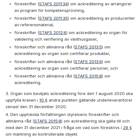
föreskrifter (
STAFS 2011:34
) om ackreditering av arrangörer
av program för kompetensprövning,
föreskrifter (
STAFS 2011:35
) om ackreditering av producenter
av referensmaterial,
föreskrifter (
STAFS 2012:6
) om ackreditering av organ för
validering och verifiering av växthusgaser,
föreskrifter och allmänna råd (
STAFS 2013:5
) om
ackreditering av organ som certifierar produkter,
föreskrifter och allmänna råd (
STAFS 2013:6
) om
ackreditering av organ som certifierar personer, och
föreskrifter och allmänna råd (
STAFS 2015:8
) om
ackreditering.
Organ som beviljats ackreditering före den 1 augusti 2020 ska
uppfylla kraven i
10 §
andra punkten gällande underleverantörer
senast den 31 december 2020.
Den upphävda författningen styrelsens föreskrifter och
allmänna råd (
STAFS 2015:8
) om ackreditering ska gälla till och
med den 31 december 2021 i fråga om vad som föreskrivs i
29 §
om märkning av kontrollerade objekt.