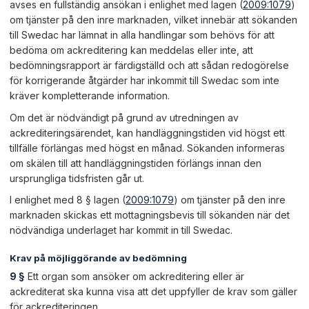
avses en fullständig ansökan i enlighet med lagen (
2009:1079
)
om tjänster på den inre marknaden, vilket innebär att sökanden
till Swedac har lämnat in alla handlingar som behövs för att
bedöma om ackreditering kan meddelas eller inte, att
bedömningsrapport är färdigställd och att sådan redogörelse
för korrigerande åtgärder har inkommit till Swedac som inte
kräver kompletterande information.
Om det är nödvändigt på grund av utredningen av
ackrediteringsärendet, kan handläggningstiden vid högst ett
tillfälle förlängas med högst en månad. Sökanden informeras
om skälen till att handläggningstiden förlängs innan den
ursprungliga tidsfristen går ut.
I enlighet med 8 § lagen (
2009:1079
) om tjänster på den inre
marknaden skickas ett mottagningsbevis till sökanden när det
nödvändiga underlaget har kommit in till Swedac.
Krav på möjliggörande av bedömning
9 §
Ett organ som ansöker om ackreditering eller är
ackrediterat ska kunna visa att det uppfyller de krav som gäller
för ackrediteringen.