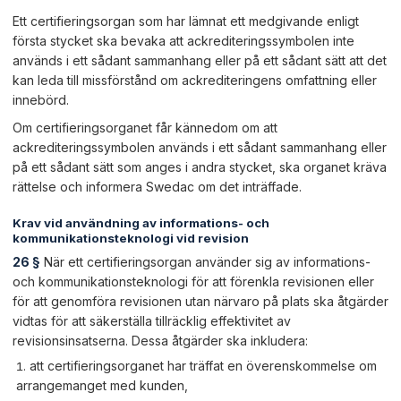
Ett certifieringsorgan som har lämnat ett medgivande enligt
första stycket ska bevaka att ackrediteringssymbolen inte
används i ett sådant sammanhang eller på ett sådant sätt att det
kan leda till missförstånd om ackrediteringens omfattning eller
innebörd.
Om certifieringsorganet får kännedom om att
ackrediteringssymbolen används i ett sådant sammanhang eller
på ett sådant sätt som anges i andra stycket, ska organet kräva
rättelse och informera Swedac om det inträffade.
Krav vid användning av informations- och
kommunikationsteknologi vid revision
26 §
När ett certifieringsorgan använder sig av informations-
och kommunikationsteknologi för att förenkla revisionen eller
för att genomföra revisionen utan närvaro på plats ska åtgärder
vidtas för att säkerställa tillräcklig effektivitet av
revisionsinsatserna. Dessa åtgärder ska inkludera:
att certifieringsorganet har träffat en överenskommelse om
arrangemanget med kunden,