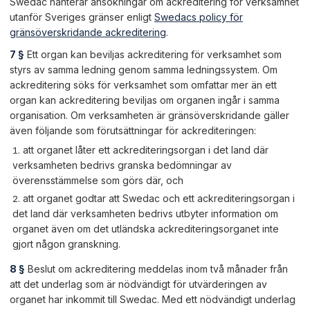
Swedac hanterar ansökningar om ackreditering för verksamhet
utanför Sveriges gränser enligt
Swedacs policy för
gränsöverskridande ackreditering
.
7 §
Ett organ kan beviljas ackreditering för verksamhet som
styrs av samma ledning genom samma ledningssystem. Om
ackreditering söks för verksamhet som omfattar mer än ett
organ kan ackreditering beviljas om organen ingår i samma
organisation. Om verksamheten är gränsöverskridande gäller
även följande som förutsättningar för ackrediteringen:
att organet låter ett ackrediteringsorgan i det land där
verksamheten bedrivs granska bedömningar av
överensstämmelse som görs där, och
att organet godtar att Swedac och ett ackrediteringsorgan i
det land där verksamheten bedrivs utbyter information om
organet även om det utländska ackrediteringsorganet inte
gjort någon granskning.
8 §
Beslut om ackreditering meddelas inom två månader från
att det underlag som är nödvändigt för utvärderingen av
organet har inkommit till Swedac. Med ett nödvändigt underlag