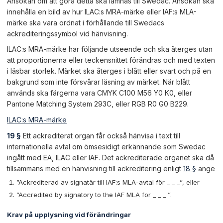
Ansökan om att göra detta ska lämnas till Swedac. Ansökan ska
innehålla en bild av hur ILAC:s MRA-märke eller IAF:s MLA-
märke ska vara ordnat i förhållande till Swedacs
ackrediteringssymbol vid hänvisning.
ILAC:s MRA-märke har följande utseende och ska återges utan
att proportionerna eller teckensnittet förändras och med texten
i läsbar storlek. Märket ska återges i blått eller svart och på en
bakgrund som inte försvårar läsning av märket. När blått
används ska färgerna vara CMYK C100 M56 Y0 K0, eller
Pantone Matching System 293C, eller RGB R0 G0 B229.
ILAC:s MRA-märke
19 §
Ett ackrediterat organ får också hänvisa i text till
internationella avtal om ömsesidigt erkännande som Swedac
ingått med EA, ILAC eller IAF. Det ackrediterade organet ska då
tillsammans med en hänvisning till ackreditering enligt
18 §
ange
”Ackrediterad av signatär till IAF:s MLA-avtal för _ _ _”, eller
”Accredited by signatory to the IAF MLA for _ _ _ ”.
Krav på upplysning vid förändringar