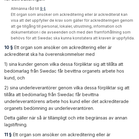
Allmänna råd till
9 §
Ett organ som ansöker om ackreditering eller är ackrediterat kan
visa att det uppfyller de krav som gäller för ackrediteringen genom
att ge tillgång till personal, lokaler, utrustning, information och
dokumentation i de avseenden och med den framförhållning som
behövs för att Swedac ska kunna konstatera att kraven är uppfyllda.
10 §
Ett organ som ansöker om ackreditering eller är
ackrediterat ska ha överenskommelser med
1) sina kunder genom vilka dessa förpliktar sig att tillåta att
bedömarlag från Swedac får bevittna organets arbete hos
kund, och
2) sina underleverantörer genom vilka dessa förpliktar sig att
tillåta att bedömarlag från Swedac får bevittna
underleverantörens arbete hos kund eller det ackrediterade
organets bedömning av underleverantören.
Detta gäller när så är tillämpligt och inte begränsas av annan
lagstiftning.
11 §
Ett organ som ansöker om ackreditering eller är