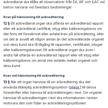
ackrediterat ska tillåta att observatörer från EA, IAF och ILAC vid
behov närvarar vid Swedacs bedömningar.
Krav på hänvisning till ackreditering
12 §
Ett ackrediterat organ ska utfärda en ackrediterad rapport
eller ett ackrediterat certifikat, intyg eller kalibreringsbevis om
det finns ett föreskrivet eller avtalat krav på ackreditering, eller
om det är avsett att någon annan än det ackrediterade organet
och dess kund ska få tillgång till rapporten, certifikatet, intyget
eller kalibreringsbeviset. Ett ackrediterat organ ska även i
andra fall utfärda en ackrediterad rapport eller ett intyg eller
kalibreringsbevis om annat inte avtalats mellan organet och
dess kund.
Krav vid hänvisning till ackreditering
13 §
När ett organ hänvisar till sin ackreditering ska det
använda tillämplig ackrediteringssymbol i
bilaga 1
till dessa
föreskrifter eller hänvisa till ackrediteringen i text. Om organet
hänvisar till ackrediteringen i text ska informationen i texten
motsvara den som följer av ackrediteringssymbolen.