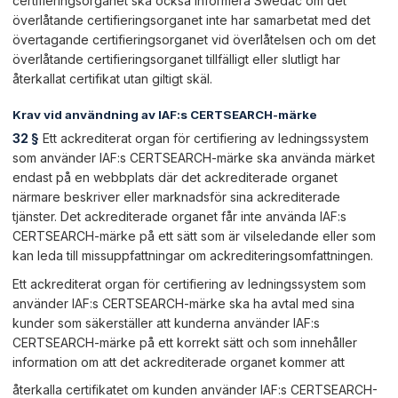
certifieringsorganet ska också informera Swedac om det
överlåtande certifieringsorganet inte har samarbetat med det
övertagande certifieringsorganet vid överlåtelsen och om det
överlåtande certifieringsorganet tillfälligt eller slutligt har
återkallat certifikat utan giltigt skäl.
Krav vid användning av IAF:s CERTSEARCH-märke
32 §
Ett ackrediterat organ för certifiering av ledningssystem
som använder IAF:s CERTSEARCH-märke ska använda märket
endast på en webbplats där det ackrediterade organet
närmare beskriver eller marknadsför sina ackrediterade
tjänster. Det ackrediterade organet får inte använda IAF:s
CERTSEARCH-märke på ett sätt som är vilseledande eller som
kan leda till missuppfattningar om ackrediteringsomfattningen.
Ett ackrediterat organ för certifiering av ledningssystem som
använder IAF:s CERTSEARCH-märke ska ha avtal med sina
kunder som säkerställer att kunderna använder IAF:s
CERTSEARCH-märke på ett korrekt sätt och som innehåller
information om att det ackrediterade organet kommer att
återkalla certifikatet om kunden använder IAF:s CERTSEARCH-