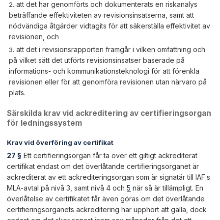
att det har genomförts och dokumenterats en riskanalys
beträffande effektiviteten av revisionsinsatserna, samt att
nödvändiga åtgärder vidtagits för att säkerställa effektivitet av
revisionen, och
att det i revisionsrapporten framgår i vilken omfattning och
på vilket sätt det utförts revisionsinsatser baserade på
informations- och kommunikationsteknologi för att förenkla
revisionen eller för att genomföra revisionen utan närvaro på
plats.
Särskilda krav vid ackreditering av certifieringsorgan
för ledningssystem
Krav vid överföring av certifikat
27 §
Ett certifieringsorgan får ta över ett giltigt ackrediterat
certifikat endast om det överlåtande certifieringsorganet är
ackrediterat av ett ackrediteringsorgan som är signatär till IAF:s
MLA-avtal på nivå 3, samt nivå 4 och
5
när så är tillämpligt. En
överlåtelse av certifikatet får även göras om det överlåtande
certifieringsorganets ackreditering har upphört att gälla, dock