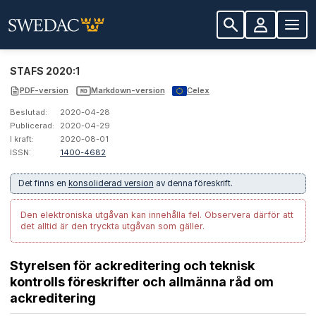
STAFS 2020:1
PDF-version
Markdown-version
Celex
MD
Beslutad:
2020-04-28
Publicerad:
2020-04-29
I kraft:
2020-08-01
ISSN:
1400-4682
Det finns en
konsoliderad version
av denna föreskrift.
Den elektroniska utgåvan kan innehålla fel.
Observera därför att
det alltid är den tryckta utgåvan som gäller.
Styrelsen för ackreditering och teknisk
kontrolls föreskrifter och allmänna råd om
ackreditering