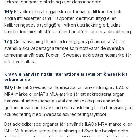
ackrediteringens omfattning eller dess innebörd.
16 §
Ett ackrediterat organ ska i information till kunder och
andra intressenter samt i rapporter, certifikat, intyg eller
kalibreringsbevis tydliggöra i vilken utsträckning erbjudna
tjänster kommer att utföras eller har utförts under ackreditering.
17 §
Om hänvisning till ackreditering görs på annat språk än
svenska ska vedertagna termer som motsvarar de svenska
termerna användas. Texten i Swedacs ackrediteringsmärke får
inte översättas.
Krav vid hänvisning till internationella avtal om ömsesidigt
erkännande
18 §
I de fall Swedac har licensavtal om användning av ILAC:s
MRA-märke eller IAF:s MLA-märke får ett ackrediterat organ
hänvisa till internationella avtal om ömsesidigt erkännande
genom användande av märkena i anslutning till en hänvisning till
ackreditering med Swedacs ackrediteringssymbol.
Det ackrediterade organet får använda ILAC:s MRA-märke eller
IAF:s MLA-märke under förutsättning att Swedac beviljat detta.