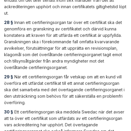
endast om det sker senast inom sex månader från det att
ackrediteringen upphört och innan certifikatets giltighetstid löpt
ut.
28 §
Innan ett certifieringsorgan tar över ett certifikat ska det
genomföra en granskning av certifikatet och därvid kunna
konstatera att kraven för att utfärda ett certifikat är uppfyllda.
Granskningen ska i förekommande fall omfatta kvarvarande
avvikelser, förutsättningar för att upprätta en revisionsplan,
klagomål som det överlåtande certifieringsorganet tagit emot
och tillsynsåtgärder från andra myndigheter mot det
överlåtande certifieringsorganet.
29 §
När ett certifieringsorgan får vetskap om att en kund vill
överföra ett utfärdat certifikat till ett annat certifieringsorgan
ska det samarbeta med det övertagande certifieringsorganet i
den utsträckning som behövs för att säkerställa en problemfri
överföring.
30 §
Ett certifieringsorgan ska meddela Swedac när det avser
att ta över ett certifikat som utfärdats av ett certifieringsorgan
vars ackreditering har upphört. Det övertagande