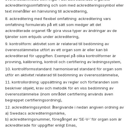
ackrediteringsomfattning och som med ackrediteringssymbol eller
text innehåller en hänvisning till ackreditering,
ackreditering med flexibel omfattning: ackreditering vars
omfattning formulerats på ett sätt som medger att det
ackrediterade organet får göra vissa typer av ändringar av de
tjänster som erbjuds under ackreditering,
kontrollform: aktivitet som är relaterad till bedömning av
överensstämmelse utfört av ett organ som är eller kan bli
ackrediterad för uppgiften. Exempel på olika kontrollformer är
provning, kalibrering, kontroll och certifiering av ledningssystem,
kontrollformsstandard: harmoniserad standard för organ som
utför en aktivitet relaterad till bedömning av överensstämmelse,
kontrollordning: uppsättning av regler och förfaranden som
beskriver objekt, krav och metodik för en viss bedömning av
överensstämmelse (inom området certifiering används även
begreppet certifieringsordning),
ackrediteringssymbol: återgivande i nedan angiven ordning av
a) Swedacs ackrediteringsmärke,
b) ackrediteringsnummer, föregånget av ‘SE-V-‘ för organ som är
ackrediterade för uppgifter enligt Emas,