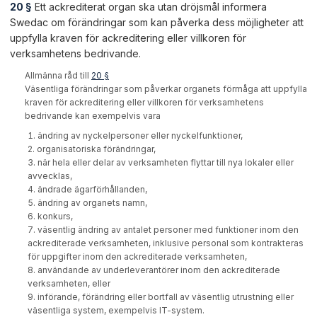
20 §
Ett ackrediterat organ ska utan dröjsmål informera
Swedac om förändringar som kan påverka dess möjligheter att
uppfylla kraven för ackreditering eller villkoren för
verksamhetens bedrivande.
Allmänna råd till
20 §
Väsentliga förändringar som påverkar organets förmåga att uppfylla
kraven för ackreditering eller villkoren för verksamhetens
bedrivande kan exempelvis vara
ändring av nyckelpersoner eller nyckelfunktioner,
organisatoriska förändringar,
när hela eller delar av verksamheten flyttar till nya lokaler eller
avvecklas,
ändrade ägarförhållanden,
ändring av organets namn,
konkurs,
väsentlig ändring av antalet personer med funktioner inom den
ackrediterade verksamheten, inklusive personal som kontrakteras
för uppgifter inom den ackrediterade verksamheten,
användande av underleverantörer inom den ackrediterade
verksamheten, eller
införande, förändring eller bortfall av väsentlig utrustning eller
väsentliga system, exempelvis IT-system.