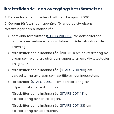
Ikraftträdande- och övergångsbestämmelser
Denna författning träder i kraft den 1 augusti 2020.
Genom författningen upphävs följande av styrelsens
författningar och allmänna råd
särskilda föreskrifter (
STAFS 2003:12
) för ackrediterade
laboratorier verksamma inom teknikområdet oförstörande
provning,
föreskrifter och allmänna råd (2007:10) om ackreditering av
organ som planerar, utför och rapporterar effektivitetsstudier
enligt GEP,
föreskrifter och allmänna råd (
STAFS 2007:13
) om
ackreditering av organ som certifierar ledningssystem,
föreskrifter (
STAFS 2010:11
) om ackreditering av
miljökontrollanter enligt Emas,
föreskrifter och allmänna råd (
STAFS 2011:18
) om
ackreditering av kontrollorgan,
föreskrifter och allmänna råd (
STAFS 2011:33
) om
ackreditering av laboratorier,