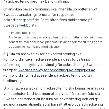
4) ackreditering med flexibel omfattning.
En ansökan om ackreditering ska innehålla uppgifter enligt
Swedacs ansökningsformulär för respektive
ackrediteringsområde. Formulären finns publicerade på
Swedacs webbplats
.
Allmänna råd till
4 §
Ansökan om ändring av ackrediteringens omfattning bör inkomma
senast tre månader innan planerat tillsynsbesök för att möjliggöra
bedömning i samband med tillsynen.
5 §
Om en ansökan avser en kontrollordning ska
kontrollordningen med avseende på dess förvaltning,
utformning och syfte vara lämplig för ackreditering. Swedac
tillämpar
Swedacs policy för bedömning av lämplighet av
kontrollordning med avseende på ackreditering
vid sin
bedömning.
6 §
För att en ansökan om ackreditering ska kunna beviljas ska
verksamheten bedrivas inom eller styras från ett område där
Swedac har mandat att besluta om ackreditering och enligt
ingångna internationella avtal har rätt att erbjuda ackreditering.