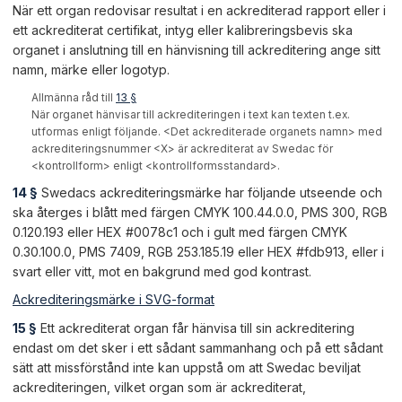
När ett organ redovisar resultat i en ackrediterad rapport eller i
ett ackrediterat certifikat, intyg eller kalibreringsbevis ska
organet i anslutning till en hänvisning till ackreditering ange sitt
namn, märke eller logotyp.
Allmänna råd till
13 §
När organet hänvisar till ackrediteringen i text kan texten t.ex.
utformas enligt följande. <Det ackrediterade organets namn> med
ackrediteringsnummer <X> är ackrediterat av Swedac för
<kontrollform> enligt <kontrollformsstandard>.
14 §
Swedacs ackrediteringsmärke har följande utseende och
ska återges i blått med färgen CMYK 100.44.0.0, PMS 300, RGB
0.120.193 eller HEX #0078c1 och i gult med färgen CMYK
0.30.100.0, PMS 7409, RGB 253.185.19 eller HEX #fdb913, eller i
svart eller vitt, mot en bakgrund med god kontrast.
Ackrediteringsmärke i SVG-format
15 §
Ett ackrediterat organ får hänvisa till sin ackreditering
endast om det sker i ett sådant sammanhang och på ett sådant
sätt att missförstånd inte kan uppstå om att Swedac beviljat
ackrediteringen, vilket organ som är ackrediterat,