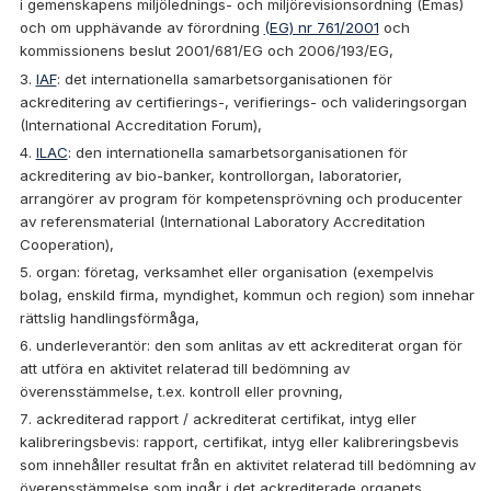
i gemenskapens miljölednings- och miljörevisionsordning (Emas)
och om upphävande av förordning
(EG) nr 761/2001
och
kommissionens beslut 2001/681/EG och 2006/193/EG,
IAF
: det internationella samarbetsorganisationen för
ackreditering av certifierings-, verifierings- och valideringsorgan
(International Accreditation Forum),
ILAC
: den internationella samarbetsorganisationen för
ackreditering av bio-banker, kontrollorgan, laboratorier,
arrangörer av program för kompetensprövning och producenter
av referensmaterial (International Laboratory Accreditation
Cooperation),
organ: företag, verksamhet eller organisation (exempelvis
bolag, enskild firma, myndighet, kommun och region) som innehar
rättslig handlingsförmåga,
underleverantör: den som anlitas av ett ackrediterat organ för
att utföra en aktivitet relaterad till bedömning av
överensstämmelse, t.ex. kontroll eller provning,
ackrediterad rapport / ackrediterat certifikat, intyg eller
kalibreringsbevis: rapport, certifikat, intyg eller kalibreringsbevis
som innehåller resultat från en aktivitet relaterad till bedömning av
överensstämmelse som ingår i det ackrediterade organets