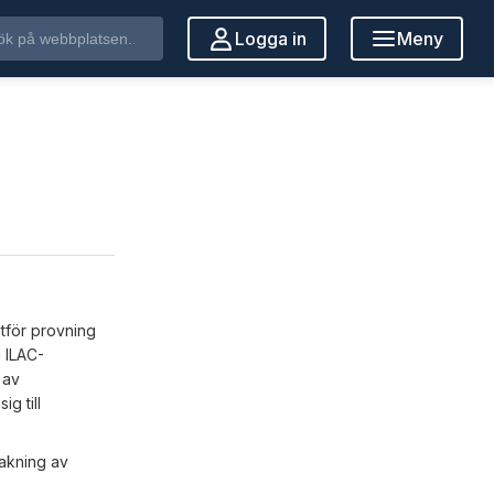
Logga in
Meny
tför provning
i ILAC-
 av
g till
vakning av