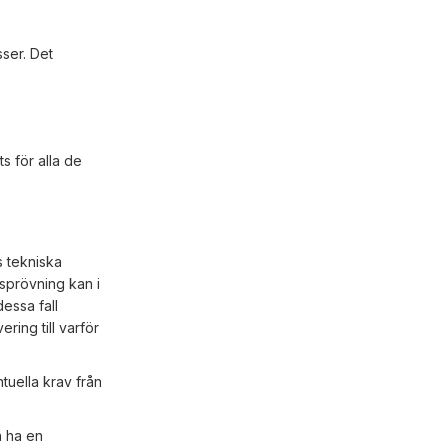
ser. Det
s för alla de
s tekniska
sprövning kan i
dessa fall
ering till varför
tuella krav från
h ha en