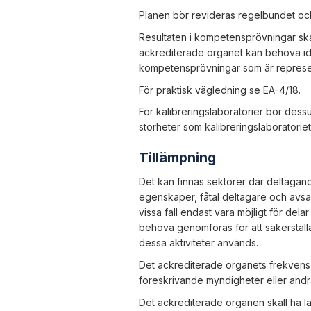
Planen bör revideras regelbundet och
Resultaten i kompetensprövningar sk
ackrediterade organet kan behöva i
kompetensprövningar som är representa
För praktisk vägledning se EA-4/18.
För kalibreringslaboratorier bör dess
storheter som kalibreringslaboratoriet
Tillämpning
Det kan finnas sektorer där deltagan
egenskaper, fåtal deltagare och avs
vissa fall endast vara möjligt för dela
behöva genomföras för att säkerställa att
dessa aktiviteter används.
Det ackrediterade organets frekvens 
föreskrivande myndigheter eller andra
Det ackrediterade organen skall ha l