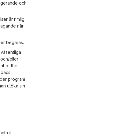
rrigerande och
er är rimlig
ltagande når
der begäras.
 väsentliga
och/eller
nt of the
wedacs
uder program
man utöka sin
ntroll.