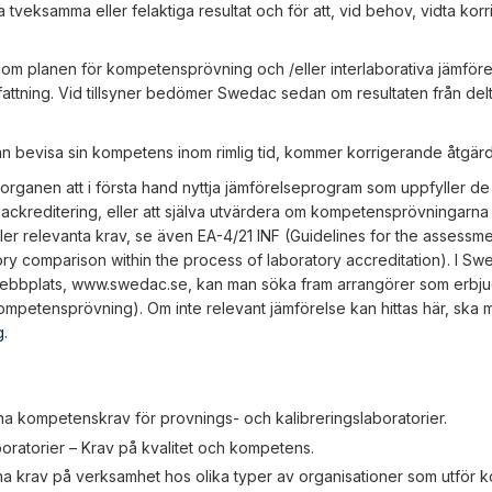
tveksamma eller felaktiga resultat och för att, vid behov, vidta ko
m planen för kompetensprövning och /eller interlaborativa jämförels
t omfattning. Vid tillsyner bedömer Swedac sedan om resultaten från de
n bevisa sin kompetens inom rimlig tid, kommer korrigerande åtgär
ganen att i första hand nyttja jämförelseprogram som uppfyller de
ckreditering, eller att själva utvärdera om kompetensprövningarna 
ler relevanta krav, se även EA-4/21 INF (Guidelines for the assessme
ory comparison within the process of laboratory accreditation). I S
webbplats, www.swedac.se, kan man söka fram arrangörer som erbj
mpetensprövning). Om inte relevant jämförelse kan hittas här, ska 
g
.
a kompetenskrav för provnings- och kalibreringslaboratorier.
boratorier – Krav på kvalitet och kompetens.
a krav på verksamhet hos olika typer av organisationer som utför ko