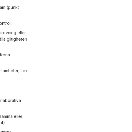
ram (punkt
ntroll.
provning eller
lla giltigheten
xterna
samheter, t.ex.
rlaborativa
 samma eller
.4).
agares