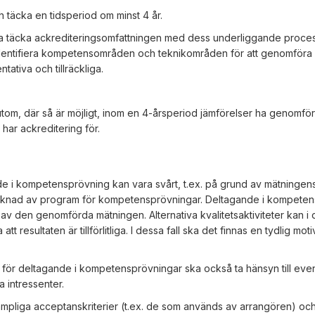
 täcka en tidsperiod om minst 4 år.
a täcka ackrediteringsomfattningen med dess underliggande proces
dentifiera kompetensområden och teknikområden för att genomföra
tiva och tillräckliga.
utom, där så är möjligt, inom en 4-årsperiod jämförelser ha genomfört
 har ackreditering för.
de i kompetensprövning kan vara svårt, t.ex. på grund av mätningen
aknad av program för kompetensprövningar. Deltagande i kompeten
r av den genomförda mätningen. Alternativa kvalitetsaktiviteter kan i 
 resultaten är tillförlitliga. I dessa fall ska det finnas en tydlig motiv
för deltagande i kompetensprövningar ska också ta hänsyn till even
 intressenter.
ämpliga acceptanskriterier (t.ex. de som används av arrangören) oc