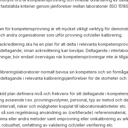
d fastställda kriterier genom jämförelser mellan laboratorier (ISO 15189
m för kompetensprövning är ett mycket viktigt verktyg för demonst
ch andra organisationer som utför provning och/eller kalibrering.
ckreditering ska ha en plan för att delta i relevanta kompetensprö
eltagande, innan ackreditering kan beviljas. Deltagande i interlabo
ingar, bör endast övervägas när kompetensprövningar inte är tillgä
libreringslaboratorier normalt bevisa sin kompetens och sin förmåga
eltagande i relevanta kalibreringsjämförelser för de storheter oc
skild plan definiera nivå och frekvens för sitt deltagande i kompeten
ing avseende t.ex. provningsvolymer, personal, typ av metod och d
intervall, risker och möjligheter kopplat till laboratorieaktiviteter et
ter, så som regelmässig användning av (certifierade) referensmateria
amma eller andra metoder samt omprovning eller omkalibrering av ar
obusthet, omfattning av validering och/eller verifiering etc.