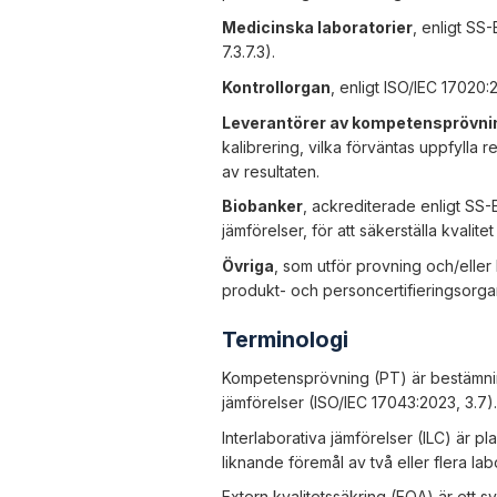
Medicinska laboratorier
, enligt SS
7.3.7.3).
Kontrollorgan
, enligt ISO/IEC 17020
Leverantörer av kompetensprövnin
kalibrering, vilka förväntas uppfylla r
av resultaten.
Biobanker
, ackrediterade enligt SS-
jämförelser, för att säkerställa kvalit
Övriga
, som utför provning och/eller
produkt- och personcertifieringsorga
Terminologi
Kompetensprövning (PT) är bestämning
jämförelser (ISO/IEC 17043:2023, 3.7).
Interlaborativa jämförelser (ILC) är 
liknande föremål av två eller flera la
Extern kvalitetssäkring (EQA) är ett 