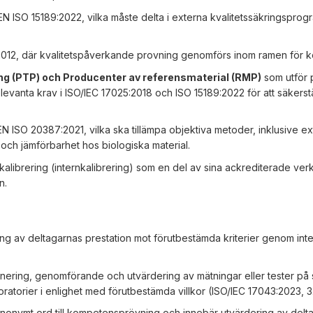
-EN ISO 15189:2022, vilka måste delta i externa kvalitetssäkringsprog
:2012, där kvalitetspåverkande provning genomförs inom ramen för ko
g (PTP) och Producenter av referensmaterial (RMP)
som utför 
elevanta krav i ISO/IEC 17025:2018 och ISO 15189:2022 för att säkerstä
EN ISO 20387:2021, vilka ska tillämpa objektiva metoder, inklusive e
et och jämförbarhet hos biologiska material.
 kalibrering (internkalibrering) som en del av sina ackrediterade verk
n.
 av deltagarnas prestation mot förutbestämda kriterier genom inte
planering, genomförande och utvärdering av mätningar eller tester på
boratorier i enlighet med förutbestämda villkor (ISO/IEC 17043:2023, 3
synonymt ord till kompetensprövning och innebär utvärdering av delt