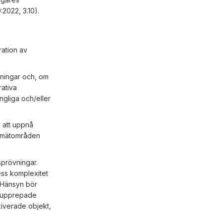
:2022, 3.10).
ration av
vningar och, om
rativa
ngliga och/eller
 att uppnå
h mätområden
sprövningar.
ess komplexitet
c. Hänsyn bör
l, upprepade
kiverade objekt,