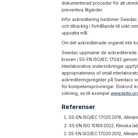
dokumenterad procedur för att utreda 
preventiva åtgärder.
Inför ackreditering bedömer Swedac o
och tillräcklig i förhållande till sök
uppsatta mål.
Om det ackrediterade organet inte ka
Swedac uppmanar de ackrediterade or
kraven i SS-EN ISO/IEC 17043 genom a
interlaborativa undersökningar uppfyl
appropriateness of small interlaborat
ackrediteringsregister på Swedacs 
för kompetensprövningar. (Sökord: ko
sökning, se till exempel
www.eptis.or
Referenser
SS-EN ISO/IEC 17025:2018, Allmänn
SS-EN ISO 15189:2022, Kliniska la
SS-EN ISO/IEC 17020:2012, Allmänn