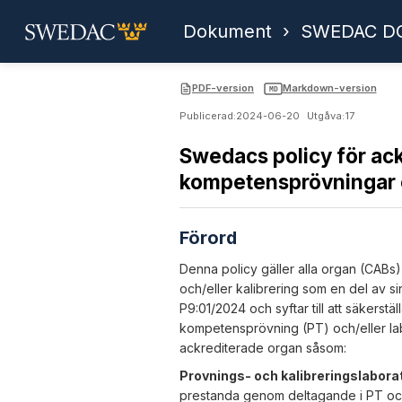
Dokument
›
SWEDAC DO
PDF-version
Markdown-version
MD
Publicerad:
2024-06-20
Utgåva:
17
Swedacs policy för ack
kompetensprövningar o
Förord
Denna policy gäller alla organ (CABs
och/eller kalibrering som en del av s
P9:01/2024 och syftar till att säkerst
kompetensprövning (PT) och/eller labor
ackrediterade organ såsom:
Provnings- och kalibreringslabora
prestanda genom deltagande i PT och