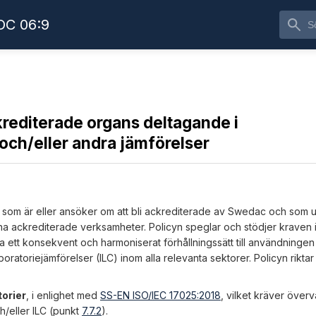
C 06:9
rediterade organs deltagande i
ch/eller andra jämförelser
) som är eller ansöker om att bli ackrediterade av Swedac och som u
ina ackrediterade verksamheter. Policyn speglar och stödjer kraven 
älla ett konsekvent och harmoniserat förhållningssätt till användningen
atoriejämförelser (ILC) inom alla relevanta sektorer. Policyn riktar si
torier
, i enlighet med
SS-EN ISO/IEC 17025:2018
, vilket kräver över
/eller ILC (punkt
7.7.2
).