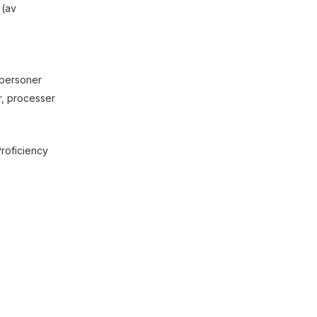
 (av
 personer
r, processer
Proficiency