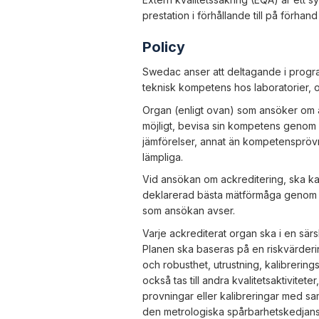
prestation i förhållande till på förhan
Policy
Swedac anser att deltagande i progra
teknisk kompetens hos laboratorier, o
Organ (enligt ovan) som ansöker om a
möjligt, bevisa sin kompetens genom d
jämförelser, annat än kompetensprövn
lämpliga.
Vid ansökan om ackreditering, ska ka
deklarerad bästa mätförmåga genom d
som ansökan avser.
Varje ackrediterat organ ska i en sär
Planen ska baseras på en riskvärder
och robusthet, utrustning, kalibrerings
också tas till andra kvalitetsaktivite
provningar eller kalibreringar med s
den metrologiska spårbarhetskedjans r