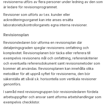
revisionerna utförs av flera personer under ledning av den som
är ledare för revisionsprogrammet.
Revisioner som utförts av t.ex. kunder eller
ackrediteringsorganet kan inte anses ersätta
laboratoriets/kontrollorganets egna interna revisioner.
Revisionsplan
Revisionsledaren bör utforma en revisionsplan där
detaljeringsgraden speglar revisionens omfattning och
komplexitet. Revisionsplanen bör täcka eller referera till
exempelvis revisionens mål och omfattning, referenskriterier
och eventuella referensdokument samt revisionsmetoder som
kommer att användas. Revisionsplanen kan innehålla olika
metodiker för att uppnå syftet för revisionerna, den bör
säkerställa att såväl s.k. horisontella som vertikala revisioner
genomförs.
I samråd med revisionsgruppen bör revisionsledaren fördela
arbetsuppgifter och ansvar samt utforma arbetshandlingar som
exempelvis checklistor.