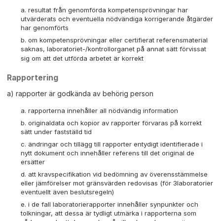
resultat från genomförda kompetensprövningar har
utvärderats och eventuella nödvändiga korrigerande åtgärder
har genomförts
om kompetensprövningar eller certifierat referensmaterial
saknas, laboratoriet-/kontrollorganet på annat sätt förvissat
sig om att det utförda arbetet är korrekt
Rapportering
a) rapporter är godkända av behörig person
rapporterna innehåller all nödvändig information
originaldata och kopior av rapporter förvaras på korrekt
sätt under fastställd tid
ändringar och tillägg till rapporter entydigt identifierade i
nytt dokument och innehåller referens till det original de
ersätter
att kravspecifikation vid bedömning av överensstämmelse
eller jämförelser mot gränsvärden redovisas (för 3laboratorier
eventuellt även beslutsregeln)
i de fall laboratorierapporter innehåller synpunkter och
tolkningar, att dessa är tydligt utmärka i rapporterna som