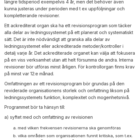
längre tidsperiod exempelvis 4 år, men det behöver även
kunna justeras under perioden med t ex uppföljningar och
kompletterande revisioner.
Ett ackrediterat organ ska ha ett revisionsprogram som täcker
alla delar av ledningssystemet på ett planerat och systematiskt
sätt. Det är inte nödvändigt att granska alla delar av
ledningssystemet eller ackrediterade metoder/kontroller i
detalj varje år. Det ackrediterade organet kan välja att fokusera
på en viss verksamhet utan att helt försumma de andra. Interna
revisioner bör utföras minst årligen. För kontrollorgan finns krav
på minst var 12:e månad.
Omfattningen av ett revisionsprogram bör grundas på den
reviderade organisationens storlek och omfattning liksom på
ledningssystemets funktion, komplexitet och mogenhetsnivå.
Programmet bör ta hänsyn till:
a) syftet med och omfattning av revisionen
med vilken frekvensen revisionerna ska genomföras
vilka områden som organisationen funnit kritiska, som t.ex.