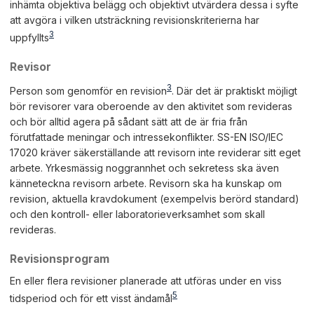
inhämta objektiva belägg och objektivt utvärdera dessa i syfte
att avgöra i vilken utsträckning revisionskriterierna har
3
uppfyllts
Revisor
3
Person som genomför en revision
. Där det är praktiskt möjligt
bör revisorer vara oberoende av den aktivitet som revideras
och bör alltid agera på sådant sätt att de är fria från
förutfattade meningar och intressekonflikter. SS-EN ISO/IEC
17020 kräver säkerställande att revisorn inte reviderar sitt eget
arbete. Yrkesmässig noggrannhet och sekretess ska även
känneteckna revisorn arbete. Revisorn ska ha kunskap om
revision, aktuella kravdokument (exempelvis berörd standard)
och den kontroll- eller laboratorieverksamhet som skall
revideras.
Revisionsprogram
En eller flera revisioner planerade att utföras under en viss
5
tidsperiod och för ett visst ändamål