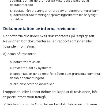
sådana, och att de grunder på vilka dessa baseras är
dokumenterade
resultat från provningar utförda av underleverantörer samt
ej ackrediterade mätningar-/provningar/kontroller är tydligt
utmärkta
Dokumentation av interna revisioner
Genomförda revisioner skall dokumenteras på lämpligt sätt.
Revisionen bör dokumenteras i en rapport som innehåller
följande information:
a) namn på revisorer
datum för revision
reviderad del av systemet
specifikation av de delar/områden som granskats samt hur
dessa bedöms fungera
alla observerade avvikelser
I rapporten, eller i annat dokument kopplat till revisionen, bör
följande information framgå:
a) För korrigerande åtgärder en fastställd tidsgräns och vem