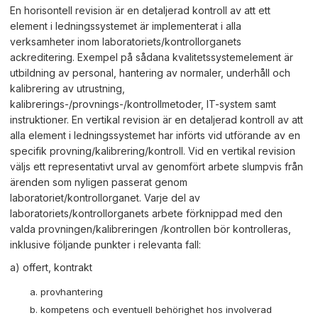
En horisontell revision är en detaljerad kontroll av att ett
element i ledningssystemet är implementerat i alla
verksamheter inom laboratoriets/kontrollorganets
ackreditering. Exempel på sådana kvalitetssystemelement är
utbildning av personal, hantering av normaler, underhåll och
kalibrering av utrustning,
kalibrerings-/provnings-/kontrollmetoder, IT-system samt
instruktioner. En vertikal revision är en detaljerad kontroll av att
alla element i ledningssystemet har införts vid utförande av en
specifik provning/kalibrering/kontroll. Vid en vertikal revision
väljs ett representativt urval av genomfört arbete slumpvis från
ärenden som nyligen passerat genom
laboratoriet/kontrollorganet. Varje del av
laboratoriets/kontrollorganets arbete förknippad med den
valda provningen/kalibreringen /kontrollen bör kontrolleras,
inklusive följande punkter i relevanta fall:
a) offert, kontrakt
provhantering
kompetens och eventuell behörighet hos involverad