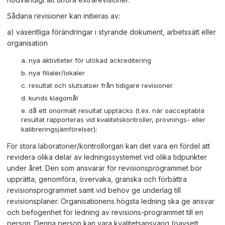
Sådana revisioner kan initieras av:
a) väsentliga förändringar i styrande dokument, arbetssätt eller
organisation
nya aktiviteter för utökad ackreditering
nya filialer/lokaler
resultat och slutsatser från tidigare revisioner
kunds klagomål
då ett onormalt resultat upptäcks (t.ex. när oacceptabla
resultat rapporteras vid kvalitetskontroller, provnings- eller
kalibreringsjämförelser);
För stora laboratorier/kontrollorgan kan det vara en fördel att
revidera olika delar av ledningssystemet vid olika tidpunkter
under året. Den som ansvarar för revisionsprogrammet bör
upprätta, genomföra, övervaka, granska och förbättra
revisionsprogrammet samt vid behov ge underlag till
revisionsplaner. Organisationens högsta ledning ska ge ansvar
och befogenhet för ledning av revisions-programmet till en
person. Denna person kan vara kvalitetsansvarig (oavsett