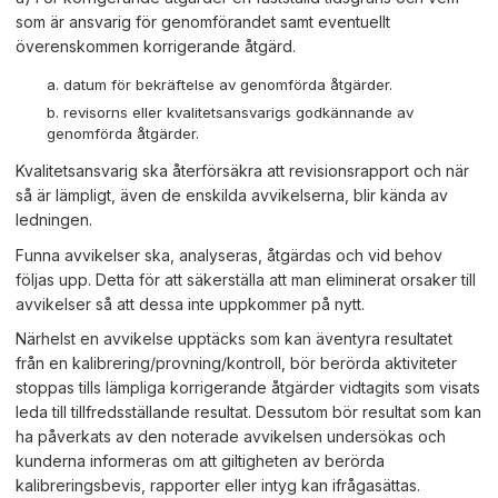
som är ansvarig för genomförandet samt eventuellt
överenskommen korrigerande åtgärd.
datum för bekräftelse av genomförda åtgärder.
revisorns eller kvalitetsansvarigs godkännande av
genomförda åtgärder.
Kvalitetsansvarig ska återförsäkra att revisionsrapport och när
så är lämpligt, även de enskilda avvikelserna, blir kända av
ledningen.
Funna avvikelser ska, analyseras, åtgärdas och vid behov
följas upp. Detta för att säkerställa att man eliminerat orsaker till
avvikelser så att dessa inte uppkommer på nytt.
Närhelst en avvikelse upptäcks som kan äventyra resultatet
från en kalibrering/provning/kontroll, bör berörda aktiviteter
stoppas tills lämpliga korrigerande åtgärder vidtagits som visats
leda till tillfredsställande resultat. Dessutom bör resultat som kan
ha påverkats av den noterade avvikelsen undersökas och
kunderna informeras om att giltigheten av berörda
kalibreringsbevis, rapporter eller intyg kan ifrågasättas.