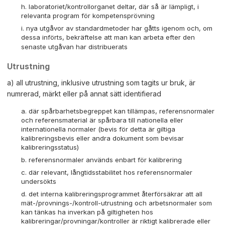
laboratoriet/kontrollorganet deltar, där så är lämpligt, i
relevanta program för kompetensprövning
nya utgåvor av standardmetoder har gåtts igenom och, om
dessa införts, bekräftelse att man kan arbeta efter den
senaste utgåvan har distribuerats
Utrustning
a) all utrustning, inklusive utrustning som tagits ur bruk, är
numrerad, märkt eller på annat sätt identifierad
där spårbarhetsbegreppet kan tillämpas, referensnormaler
och referensmaterial är spårbara till nationella eller
internationella normaler (bevis för detta är giltiga
kalibreringsbevis eller andra dokument som bevisar
kalibreringsstatus)
referensnormaler används enbart för kalibrering
där relevant, långtidsstabilitet hos referensnormaler
undersökts
det interna kalibreringsprogrammet återförsäkrar att all
mät-/provnings-/kontroll-utrustning och arbetsnormaler som
kan tänkas ha inverkan på giltigheten hos
kalibreringar/provningar/kontroller är riktigt kalibrerade eller