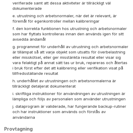
verifierade samt att dessa aktiviteter är tillräckligt väl
dokumenterade
utrustning och arbetsnormaler, när det är relevant, är
föremål för egenkontroller mellan kalibreringar
den korrekta funktionen hos utrustning och arbetsnormaler
som har flyttats kontrolleras innan den används igen för sitt
avsedda ändamål
programmet för underhåll av utrustning och arbetsnormaler
är tillämpat så att varje objekt som utsatts för överbelastning
eller misskötsel, eller ger misstänkta resultat eller visar sig
vara felaktigt på annat sätt tas ur bruk, repareras och återtas
i bruk först efter det att kalibrering eller verifikation visat på
tillfredsställande resultat
underhållet av utrustningen och arbetsnormalerna är
tillräckligt detaljerat dokumenterat
skriftliga instruktioner för användningen av utrustningen är
lämpliga och följs av personalen som använder utrustningen
dataprogram är validerade, har fungerande backup-rutiner
och har instruktioner som används och förstås av
användarna
Provtagning