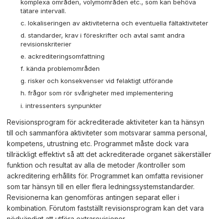
komplexa områden, volymområden etc., som kan behöva
tätare intervall.
lokaliseringen av aktiviteterna och eventuella fältaktiviteter
standarder, krav i föreskrifter och avtal samt andra
revisionskriterier
ackrediteringsomfattning
kända problemområden
risker och konsekvenser vid felaktigt utförande
frågor som rör svårigheter med implementering
intressenters synpunkter
Revisionsprogram för ackrediterade aktiviteter kan ta hänsyn
till och sammanföra aktiviteter som motsvarar samma personal,
kompetens, utrustning etc. Programmet måste dock vara
tillräckligt effektivt så att det ackrediterade organet säkerställer
funktion och resultat av alla de metoder /kontroller som
ackreditering erhållits för. Programmet kan omfatta revisioner
som tar hänsyn till en eller flera ledningssystemstandarder.
Revisionerna kan genomföras antingen separat eller i
kombination. Förutom fastställt revisionsprogram kan det vara
nödvändigt att utföra extrarevisioner.