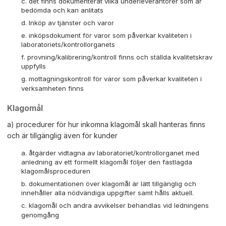
det finns dokumenterat vilka underleverantörer som är
bedömda och kan anlitats
Inköp av tjänster och varor
inköpsdokument för varor som påverkar kvaliteten i
laboratoriets/kontrollorganets
provning/kalibrering/kontroll finns och ställda kvalitetskrav
uppfylls
mottagningskontroll för varor som påverkar kvaliteten i
verksamheten finns
Klagomål
a) procedurer för hur inkomna klagomål skall hanteras finns
och är tillgänglig även för kunder
åtgärder vidtagna av laboratoriet/kontrollorganet med
anledning av ett formellt klagomål följer den fastlagda
klagomålsproceduren
dokumentationen över klagomål är lätt tillgänglig och
innehåller alla nödvändiga uppgifter samt hålls aktuell.
klagomål och andra avvikelser behandlas vid ledningens
genomgång