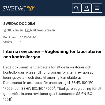
SWEDAC DOC 05:6
PDF-version
Markdown-version
MD
Publicerad:
2025-02-20
Utgåva:
4
Interna revisioner – Vägledning för laboratorier
och kontrollorgan
Detta dokument har utarbetats för att ge laboratorier och
kontrollorgan riktlinjer till hur program för intern revision av
ledningssystem och dess tillämpning kan etableras.
Dokumentet är omarbetat för anpassning till SS-EN ISO/IEC
1
2
17025
och SS-EN ISO/IEC 17020
. Ytterligare vägledning för att
genomföra interna revisioner ges i standarden SS-EN ISO
3
19011
.