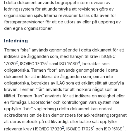
I detta dokument används begreppet intern revision av
ledningssystem för att understryka att revisionen görs av
organisationen själv. Interna revisioner kallas ofta även för
förstapartsrevisioner för att de utförs av eller på uppdrag av
den egna organisationen.
Inledning
Termen “ska” används genomgående i detta dokument för att
indikera de åligganden som, med hänsyn till krav i ISO/IEC
2
1
4
17020
, ISO/IEC 17025
samt ISO 15189
, betraktas som
obligatoriska. Termen “bör” används genomgående i detta
dokument för att indikera de åligganden som, om än inte
obligatoriska, betraktas av ILAC som ett erkänt sätt att uppfylla
kraven. Termen “får” används för att indikera något som är
tillåtet. Termen “kan” används för att indikera en möjlighet eller
en förmåga. Laboratorier och kontrollorgan vars system inte
uppfyller “bör”-vägledning i detta dokument kan endast
ackrediteras om de kan demonstrera för ackrediteringsorganet
att deras metodik på ett likvärdigt eller bättre sätt uppfyller
2
1
4
relevanta krav i ISO/IEC 17020
, ISO/IEC 17025
och ISO 15189
.