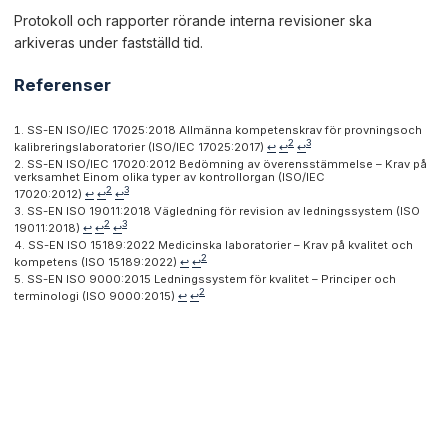
Protokoll och rapporter rörande interna revisioner ska
arkiveras under fastställd tid.
Referenser
SS-EN ISO/IEC 17025:2018 Allmänna kompetenskrav för provningsoch
2
3
kalibreringslaboratorier (ISO/IEC 17025:2017)
↩
↩
↩
SS-EN ISO/IEC 17020:2012 Bedömning av överensstämmelse – Krav på
verksamhet Einom olika typer av kontrollorgan (ISO/IEC
2
3
17020:2012)
↩
↩
↩
SS-EN ISO 19011:2018 Vägledning för revision av ledningssystem (ISO
2
3
19011:2018)
↩
↩
↩
SS-EN ISO 15189:2022 Medicinska laboratorier – Krav på kvalitet och
2
kompetens (ISO 15189:2022)
↩
↩
SS-EN ISO 9000:2015 Ledningssystem för kvalitet – Principer och
2
terminologi (ISO 9000:2015)
↩
↩