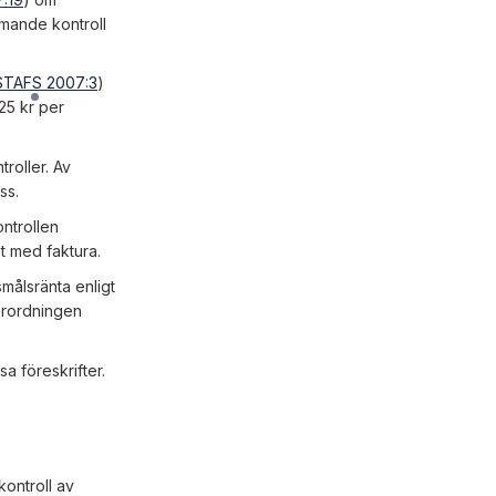
mande kontroll
STAFS 2007:3
)
25 kr
per
roller. Av
ss.
ntrollen
et med faktura.
målsränta enligt
förordningen
a föreskrifter.
ontroll av