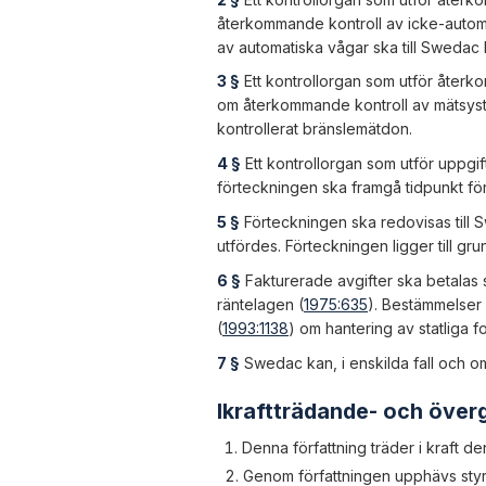
återkommande kontroll av icke-automa
av automatiska vågar ska till Swedac
3 §
Ett kontrollorgan som utför återk
om återkommande kontroll av mätsyste
kontrollerat bränslemätdon.
4 §
Ett kontrollorgan som utför uppgi
förteckningen ska framgå tidpunkt f
5 §
Förteckningen ska redovisas till
utfördes. Förteckningen ligger till gr
6 §
Fakturerade avgifter ska betalas s
räntelagen (
1975:635
). Bestämmelser 
(
1993:1138
) om hantering av statliga fo
7 §
Swedac kan, i enskilda fall och om
Ikraftträdande- och öve
Denna författning träder i kraft de
Genom författningen upphävs styre