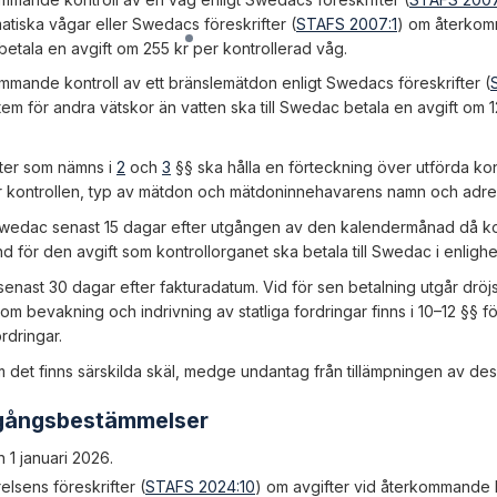
tiska vågar eller Swedacs föreskrifter (
STAFS 2007:1
) om återkom
 betala en avgift om
255 kr
per kontrollerad våg.
ommande kontroll av ett bränslemätdon enligt Swedacs föreskrifter (
m för andra vätskor än vatten ska till Swedac betala en avgift om
1
fter som nämns i
2
och
3
§§ ska hålla en förteckning över utförda kont
ör kontrollen, typ av mätdon och mätdoninnehavarens namn och adre
 Swedac senast 15 dagar efter utgången av den kalendermånad då ko
und för den avgift som kontrollorganet ska betala till Swedac i enligh
enast 30 dagar efter fakturadatum. Vid för sen betalning utgår dröjs
om bevakning och indrivning av statliga fordringar finns i 10–12 §§ 
rdringar.
 det finns särskilda skäl, medge undantag från tillämpningen av dess
rgångsbestämmelser
n 1 januari 2026.
lsens föreskrifter (
STAFS 2024:10
) om avgifter vid återkommande k