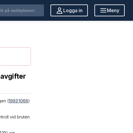
Logga in
Meny
 avgifter
gen (
1993:1066
)
troll vid bruten
:19
) om