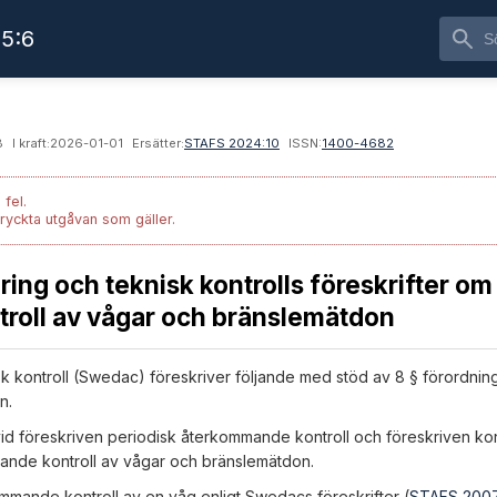
5:6
8
I kraft:
2026-01-01
Ersätter:
STAFS 2024:10
ISSN:
1400-4682
 fel.
tryckta utgåvan som gäller.
ring och teknisk kontrolls föreskrifter om
roll av vågar och bränslemätdon
sk kontroll (Swedac) föreskriver följande med stöd av 8 § förordnin
n.
 vid föreskriven periodisk återkommande kontroll och föreskriven kon
mmande kontroll av vågar och bränslemätdon.
ommande kontroll av en våg enligt Swedacs föreskrifter (
STAFS 2007