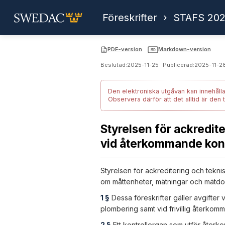
Föreskrifter
›
STAFS 202
PDF-version
Markdown-version
MD
Beslutad:
2025-11-25
Publicerad:
2025-11-2
Den elektroniska utgåvan kan innehålla
Observera därför att det alltid är den 
Styrelsen för ackredite
vid återkommande kont
Styrelsen för ackreditering och tekni
om måttenheter, mätningar och mätdo
1 §
Dessa föreskrifter gäller avgifter
plombering samt vid frivillig återko
2 §
Ett kontrollorgan som utför återk