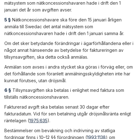
mätsystem som nätkoncessionshavaren hade i drift den 1
januari det år som avgiften avser.
5 §
Nätkoncessionshavare ska före den 15 januari årligen
anmäla till Swedac det antal mätsystem som
nätkoncessionshavaren hade i drift den 1 januari samma år.
Om det sker betydande förändringar i ägarförhållandena eller i
något annat hänseende av betydelse för faktureringen av
tillsynsavgiften, ska detta också anmälas.
Anmälan som avses i andra stycket ska göras i förväg eller, om
det förhållande som föranlett anmälningsskyldigheten inte har
kunnat förutses, utan dröjsmål.
6 §
Tillsynsavgiften ska betalas i enlighet med faktura som
tillställs nätkoncessionshavaren.
Fakturerad avgift ska betalas senast 30 dagar efter
fakturadatum. Vid för sen betalning utgår dröjsmålsränta enligt
räntelagen (
1975:635
).
Bestämmelser om bevakning och indrivning av statliga
fordringar finns i 10–12 §§ förordningen (
1993:1138
) om