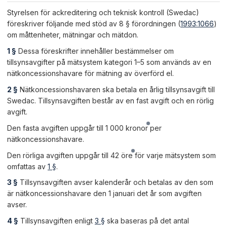
Styrelsen för ackreditering och teknisk kontroll (Swedac)
föreskriver följande med stöd av 8 § förordningen (
1993:1066
)
om måttenheter, mätningar och mätdon.
1 §
Dessa föreskrifter innehåller bestämmelser om
tillsynsavgifter på mätsystem kategori 1–5 som används av en
nätkoncessionshavare för mätning av överförd el.
2 §
Nätkoncessionshavaren ska betala en årlig tillsynsavgift till
Swedac. Tillsynsavgiften består av en fast avgift och en rörlig
avgift.
Den fasta avgiften uppgår till
1 000 kronor
per
nätkoncessionshavare.
Den rörliga avgiften uppgår till
42 öre
för varje mätsystem som
omfattas av
1 §
.
3 §
Tillsynsavgiften avser kalenderår och betalas av den som
är nätkoncessionshavare den 1 januari det år som avgiften
avser.
4 §
Tillsynsavgiften enligt
3 §
ska baseras på det antal