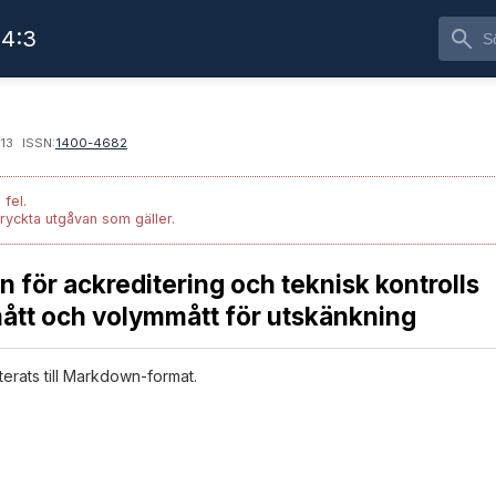
4:3
13
ISSN:
1400-4682
 fel.
tryckta utgåvan som gäller.
 för ackreditering och teknisk kontrolls
mått och volymmått för utskänkning
terats till Markdown-format.