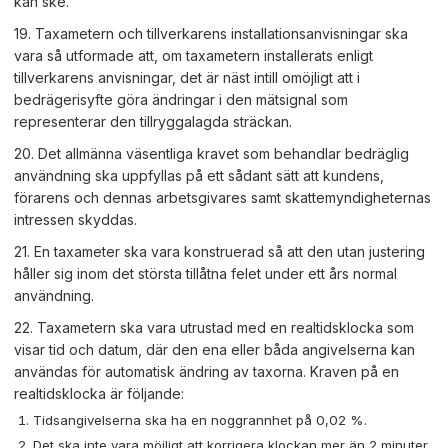
kan ske.
19. Taxametern och tillverkarens installationsanvisningar ska
vara så utformade att, om taxametern installerats enligt
tillverkarens anvisningar, det är näst intill omöjligt att i
bedrägerisyfte göra ändringar i den mätsignal som
representerar den tillryggalagda sträckan.
20. Det allmänna väsentliga kravet som behandlar bedräglig
användning ska uppfyllas på ett sådant sätt att kundens,
förarens och dennas arbetsgivares samt skattemyndigheternas
intressen skyddas.
21. En taxameter ska vara konstruerad så att den utan justering
håller sig inom det största tillåtna felet under ett års normal
användning.
22. Taxametern ska vara utrustad med en realtidsklocka som
visar tid och datum, där den ena eller båda angivelserna kan
användas för automatisk ändring av taxorna. Kraven på en
realtidsklocka är följande:
Tidsangivelserna ska ha en noggrannhet på 0,02 %.
Det ska inte vara möjligt att korrigera klockan mer än 2 minuter