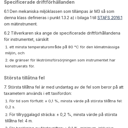
Specificerade driftförhållanden
6.1 Den mekaniska miljöklassen som tillämpas är M3 så som
denna klass definieras i punkt 1.3.2 a) i bilaga 1 till
STAFS 2016:1
om mätinstrument.
6.2 Tillverkaren ska ange de specificerade driftförhållandena
för instrumentet, särskilt
ett minsta temperaturområde på 80 °C för den klimatmässiga
miljön, och
de gränser för likströmsförsörjningen som instrumentet har
konstruerats för.
Största tillåtna fel
7. Största tillåtna fel är med undantag av de fel som beror på att
taxametern används i ett taxifordon:
För tid som förflutit: ± 0,1 %, minsta värde på största tillåtna fel:
0,2 s.
För tillryggalagd sträcka: ± 0,2 %, minsta värde på största
tillåtna fel: 4 m.
För beräkning av färdavgiften: ± 0,1 %, minimum, inklusive