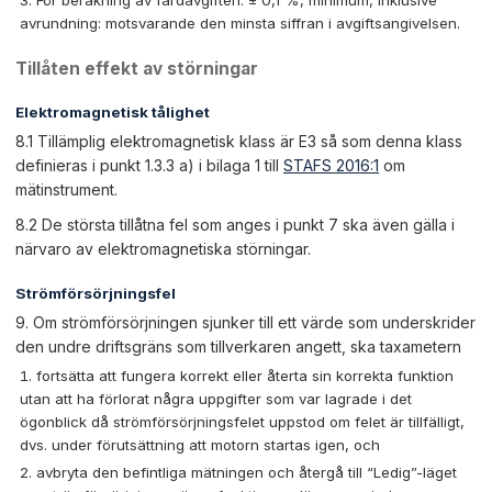
avrundning: motsvarande den minsta siffran i avgiftsangivelsen.
Tillåten effekt av störningar
Elektromagnetisk tålighet
8.1 Tillämplig elektromagnetisk klass är E3 så som denna klass
definieras i punkt 1.3.3 a) i bilaga 1 till
STAFS 2016:1
om
mätinstrument.
8.2 De största tillåtna fel som anges i punkt 7 ska även gälla i
närvaro av elektromagnetiska störningar.
Strömförsörjningsfel
9. Om strömförsörjningen sjunker till ett värde som underskrider
den undre driftsgräns som tillverkaren angett, ska taxametern
fortsätta att fungera korrekt eller återta sin korrekta funktion
utan att ha förlorat några uppgifter som var lagrade i det
ögonblick då strömförsörjningsfelet uppstod om felet är tillfälligt,
dvs. under förutsättning att motorn startas igen, och
avbryta den befintliga mätningen och återgå till “Ledig”-läget