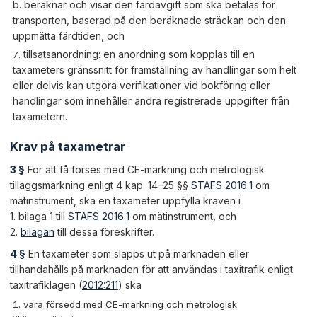
b. beräknar och visar den färdavgift som ska betalas för
transporten, baserad på den beräknade sträckan och den
uppmätta färdtiden, och
tillsatsanordning:
en anordning som kopplas till en
taxameters gränssnitt för framställning av handlingar som helt
eller delvis kan utgöra verifikationer vid bokföring eller
handlingar som innehåller andra registrerade uppgifter från
taxametern.
Krav på taxametrar
3 §
För att få förses med CE-märkning och metrologisk
tilläggsmärkning enligt 4 kap. 14–25 §§
STAFS 2016:1
om
mätinstrument, ska en taxameter uppfylla kraven i
1. bilaga 1 till
STAFS 2016:1
om mätinstrument, och
2.
bilagan
till dessa föreskrifter.
4 §
En taxameter som släpps ut på marknaden eller
tillhandahålls på marknaden för att användas i taxitrafik enligt
taxitrafiklagen (
2012:211
) ska
vara försedd med CE-märkning och metrologisk