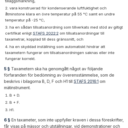
tilläggsmärkning,
vara konstruerad för kondenserande luftfuktighet och
åtminstone klara en övre temperatur på 55 °C samt en undre
temperatur på -25 °C,
ha en sådan tillsatsanordning som tillverkats med stöd av giltigt
certifikat enligt
STAFS 2022:2
om tillsatsanordningar till
taxametrar, kopplad till dess gränssnitt, och
ha en skyddad inställning som automatiskt hindrar att
taxametern fungerar om tillsatsanordningen saknas eller inte
fungerar korrekt.
5 §
Taxametern ska ha genomgått något av följande
förfaranden för bedömning av överensstämmelse, som de
beskrivs i bilagorna B, D, F och H1 till
STAFS 2016:1
om
mätinstrument.
B + D.
B + F.
H1.
6 §
En taxameter, som inte uppfyller kraven i dessa föreskrifter,
får visas på mässor och utställningar, vid demonstrationer och