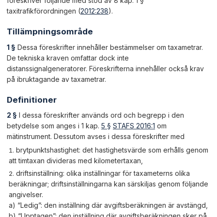
föreskriver följande med stöd av 8 kap. 1 §
taxitrafikförordningen (
2012:238
).
Tillämpningsområde
1 §
Dessa föreskrifter innehåller bestämmelser om taxametrar.
De tekniska kraven omfattar dock inte
distanssignalgeneratorer. Föreskrifterna innehåller också krav
på ibruktagande av taxametrar.
Definitioner
2 §
I dessa föreskrifter används ord och begrepp i den
betydelse som anges i 1 kap.
5 §
STAFS 2016:1
om
mätinstrument. Dessutom avses i dessa föreskrifter med
brytpunktshastighet:
det hastighetsvärde som erhålls genom
att timtaxan divideras med kilometertaxan,
driftsinställning:
olika inställningar för taxameterns olika
beräkningar; driftsinställningarna kan särskiljas genom följande
angivelser.
a) “Ledig”: den inställning där avgiftsberäkningen är avstängd,
b) “Upptagen”: den inställning där avgiftsberäkningen sker på