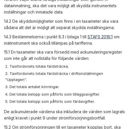
datainmatning, ska det vara möjligt att skydda instrumentets
inställningar och inmatade data.
14.2 De skyddsmöjligheter som finns i en taxameter ska vara
sådana att det är möjligt att separat skydda inställningarna.
14.3 Bestämmelserna i punkt 8.3 i bilaga 1 till
STAFS 2016:1
om
mätinstrument ska också tillämpas på tarifferna.
15.1 En taxameter ska vara försedd med ackumuleringsregister
som inte går att nollställa för följande värden:
Taxifordonets totala färdsträcka.
Taxifordonets totala färdsträcka i driftsinställningen
“Upptagen”.
Det totala antalet körningar.
Det totala belopp som påförts som tilläggsavgifter.
Det totala belopp som påförts som färdavgifter.
De ackumulerade värdena ska inkludera de värden som lagrats
enligt kravet i punkt 9 under strömförsörjningsbortfall.
15.2 Om strömförsörjningen till en taxameter kopplas bort, ska