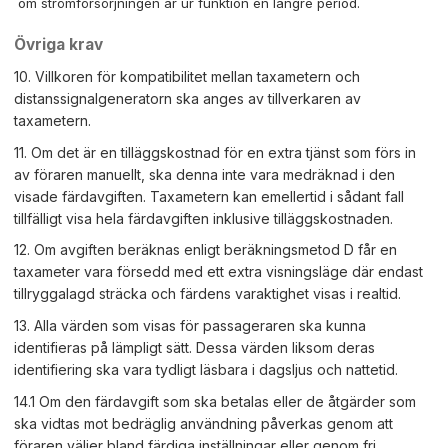
om strömförsörjningen är ur funktion en längre period.
Övriga krav
10. Villkoren för kompatibilitet mellan taxametern och
distanssignalgeneratorn ska anges av tillverkaren av
taxametern.
11. Om det är en tilläggskostnad för en extra tjänst som förs in
av föraren manuellt, ska denna inte vara medräknad i den
visade färdavgiften. Taxametern kan emellertid i sådant fall
tillfälligt visa hela färdavgiften inklusive tilläggskostnaden.
12. Om avgiften beräknas enligt beräkningsmetod D får en
taxameter vara försedd med ett extra visningsläge där endast
tillryggalagd sträcka och färdens varaktighet visas i realtid.
13. Alla värden som visas för passageraren ska kunna
identifieras på lämpligt sätt. Dessa värden liksom deras
identifiering ska vara tydligt läsbara i dagsljus och nattetid.
14.1 Om den färdavgift som ska betalas eller de åtgärder som
ska vidtas mot bedräglig användning påverkas genom att
föraren väljer bland färdiga inställningar eller genom fri