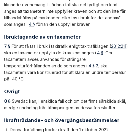
liknande evenemang. I sådana fall ska det tydligt och klart
anges att taxametern inte uppfyller kraven och att den inte får
tillhandahållas på marknaden eller tas i bruk för det ändamål
som anges i
4 §
förrän den uppfyller kraven.
Ibruktagande av en taxameter
7 §
För att få tas i bruk i taxitrafik enligt taxitrafiklagen (
2012:211
)
ska en taxameter uppfylla de krav som anges i
4 §
. Om
taxametern avses användas för strängare
temperaturförhållanden än de som anges i
4 § 2
, ska
taxametern vara konstruerad för att klara en undre temperatur
på -40 °C.
Övrigt
8 §
Swedac kan, i enskilda fall och om det finns särskilda skäl,
medge undantag från tillämpningen av dessa föreskrifter.
Ikraftträdande- och övergångsbestämmelser
Denna författning träder i kraft den 1 oktober 2022.