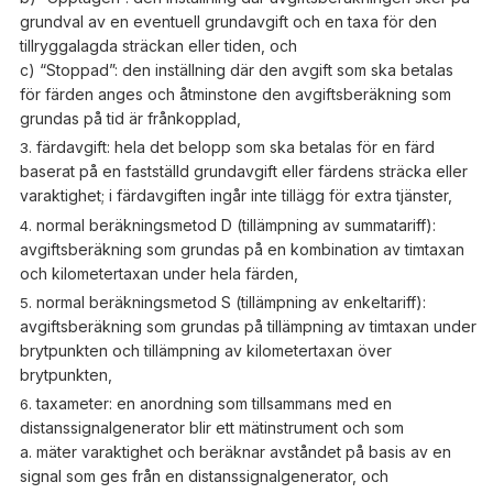
grundval av en eventuell grundavgift och en taxa för den
tillryggalagda sträckan eller tiden, och
c) “Stoppad”: den inställning där den avgift som ska betalas
för färden anges och åtminstone den avgiftsberäkning som
grundas på tid är frånkopplad,
färdavgift:
hela det belopp som ska betalas för en färd
baserat på en fastställd grundavgift eller färdens sträcka eller
varaktighet; i färdavgiften ingår inte tillägg för extra tjänster,
normal beräkningsmetod D (tillämpning av summatariff):
avgiftsberäkning som grundas på en kombination av timtaxan
och kilometertaxan under hela färden,
normal beräkningsmetod S (tillämpning av enkeltariff):
avgiftsberäkning som grundas på tillämpning av timtaxan under
brytpunkten och tillämpning av kilometertaxan över
brytpunkten,
taxameter:
en anordning som tillsammans med en
distanssignalgenerator blir ett mätinstrument och som
a. mäter varaktighet och beräknar avståndet på basis av en
signal som ges från en distanssignalgenerator, och