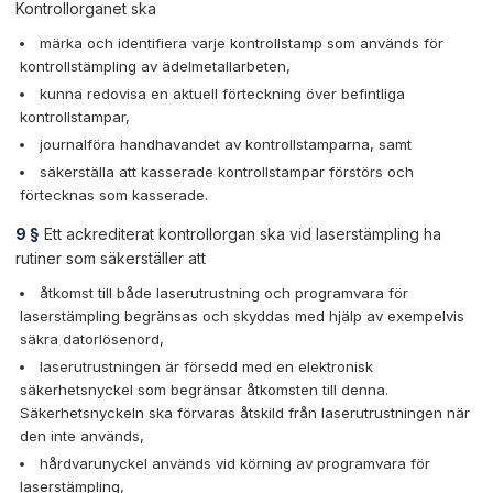
Kontrollorganet ska
märka och identifiera varje kontrollstamp som används för
kontrollstämpling av ädelmetallarbeten,
kunna redovisa en aktuell förteckning över befintliga
kontrollstampar,
journalföra handhavandet av kontrollstamparna, samt
säkerställa att kasserade kontrollstampar förstörs och
förtecknas som kasserade.
9 §
Ett ackrediterat kontrollorgan ska vid laserstämpling ha
rutiner som säkerställer att
åtkomst till både laserutrustning och programvara för
laserstämpling begränsas och skyddas med hjälp av exempelvis
säkra datorlösenord,
laserutrustningen är försedd med en elektronisk
säkerhetsnyckel som begränsar åtkomsten till denna.
Säkerhetsnyckeln ska förvaras åtskild från laserutrustningen när
den inte används,
hårdvarunyckel används vid körning av programvara för
laserstämpling,