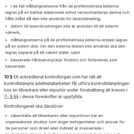
i de fall måttangivelserna från de profilometriska bilderna
lagras på en bärbar elektronisk enhet versionhanteras denna och
hålls inlåst då den inte används för laserstämpling,
datorn till laserutrustningen inte är ansluten till ett externt
nätverk,
måttangivelserna på de profilometriska bilderna endast lagras
på en extern disk. Om den externa disken inte används ska den
lagras separat på ett säkert ställe, samt
kasserade hårdvarunycklar förstörs och förtecknas som
kasserade.
10 §
Ett ackrediterat kontrollorgan som har rätt att
kontrollstämpla ädelmetallarbeten får utföra kontrollstämplingen
hos en tillverkare eller importör under förutsättning att kraven i
7- 9 §§
i dessa föreskrifter är uppfyllda.
Kontrollorganet ska därutöver
säkerställa att tillverkaren eller importören har en
organisatorisk struktur som anger befogenheter och ansvar för
de personer som direkt eller indirekt är involverade i