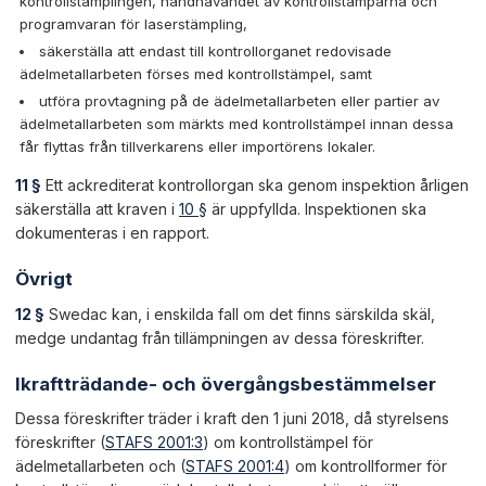
kontrollstämplingen, handhavandet av kontrollstamparna och
programvaran för laserstämpling,
säkerställa att endast till kontrollorganet redovisade
ädelmetallarbeten förses med kontrollstämpel, samt
utföra provtagning på de ädelmetallarbeten eller partier av
ädelmetallarbeten som märkts med kontrollstämpel innan dessa
får flyttas från tillverkarens eller importörens lokaler.
11 §
Ett ackrediterat kontrollorgan ska genom inspektion årligen
säkerställa att kraven i
10 §
är uppfyllda. Inspektionen ska
dokumenteras i en rapport.
Övrigt
12 §
Swedac kan, i enskilda fall om det finns särskilda skäl,
medge undantag från tillämpningen av dessa föreskrifter.
Ikraftträdande- och övergångsbestämmelser
Dessa föreskrifter träder i kraft den 1 juni 2018, då styrelsens
föreskrifter (
STAFS 2001:3
) om kontrollstämpel för
ädelmetallarbeten och (
STAFS 2001:4
) om kontrollformer för