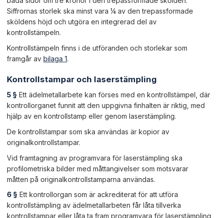
båda sidor om tre kronor i den trepassformade skölden.
Siffrornas storlek ska minst vara ¼ av den trepassformade
sköldens höjd och utgöra en integrerad del av
kontrollstämpeln.
Kontrollstämpeln finns i de utföranden och storlekar som
framgår av
bilaga 1
.
Kontrollstampar och laserstämpling
5 §
Ett ädelmetallarbete kan förses med en kontrollstämpel, där
kontrollorganet funnit att den uppgivna finhalten är riktig, med
hjälp av en kontrollstamp eller genom laserstämpling.
De kontrollstampar som ska användas är kopior av
originalkontrollstampar.
Vid framtagning av programvara för laserstämpling ska
profilometriska bilder med måttangivelser som motsvarar
måtten på originalkontrollstamparna användas.
6 §
Ett kontrollorgan som är ackrediterat för att utföra
kontrollstämpling av ädelmetallarbeten får låta tillverka
kontrollstampar eller låta ta fram programvara för laserstämpling