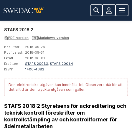
STAFS 2018:2
PDF-version
Markdown-version
MD
Beslutad:
2018-05-28
Publicerad:
2018-05-31
I kraft:
2018-06-01
Ersätter:
STAFS 2001:3
,
STAFS 2001:4
ISSN:
1400-4682
Den elektroniska utgåvan kan innehålla fel.
Observera därför att
det alltid är den tryckta utgåvan som gäller.
STAFS 2018:2 Styrelsens för ackreditering och
teknisk kontroll föreskrifter om
kontrollstämpling av och kontrollformer för
ädelmetallarbeten