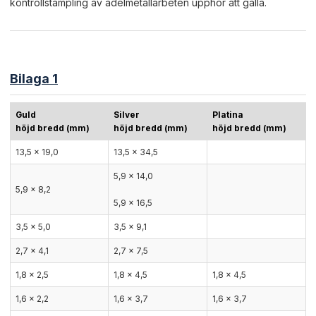
kontrollstämpling av ädelmetallarbeten upphör att gälla.
Bilaga 1
Guld
Silver
Platina
höjd bredd (mm)
höjd bredd (mm)
höjd bredd (mm)
13,5 x 19,0
13,5 x 34,5
5,9 x 14,0
5,9 x 8,2
5,9 x 16,5
3,5 x 5,0
3,5 x 9,1
2,7 x 4,1
2,7 x 7,5
1,8 x 2,5
1,8 x 4,5
1,8 x 4,5
1,6 x 2,2
1,6 x 3,7
1,6 x 3,7