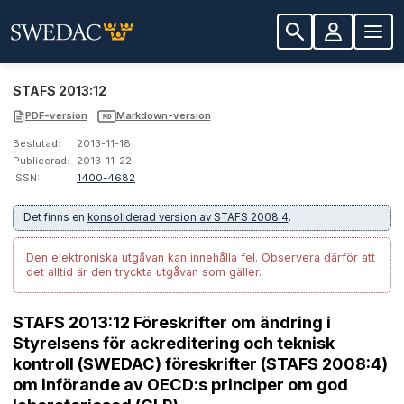
STAFS 2013:12
PDF-version
Markdown-version
MD
Beslutad:
2013-11-18
Publicerad:
2013-11-22
ISSN:
1400-4682
Det finns en
konsoliderad version av STAFS 2008:4
.
Den elektroniska utgåvan kan innehålla fel.
Observera därför att
det alltid är den tryckta utgåvan som gäller.
STAFS 2013:12 Föreskrifter om ändring i
Styrelsens för ackreditering och teknisk
kontroll (SWEDAC) föreskrifter (STAFS 2008:4)
om införande av OECD:s principer om god