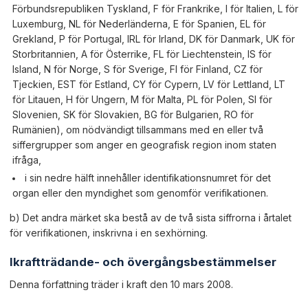
Förbundsrepubliken Tyskland, F för Frankrike, I för Italien, L för
Luxemburg, NL för Nederländerna, E för Spanien, EL för
Grekland, P för Portugal, IRL för Irland, DK för Danmark, UK för
Storbritannien, A för Österrike, FL för Liechtenstein, IS för
Island, N för Norge, S för Sverige, FI för Finland, CZ för
Tjeckien, EST för Estland, CY för Cypern, LV för Lettland, LT
för Litauen, H för Ungern, M för Malta, PL för Polen, SI för
Slovenien, SK för Slovakien, BG för Bulgarien, RO för
Rumänien), om nödvändigt tillsammans med en eller två
siffergrupper som anger en geografisk region inom staten
ifråga,
i sin nedre hälft innehåller identifikationsnumret för det
organ eller den myndighet som genomför verifikationen.
b) Det andra märket ska bestå av de två sista siffrorna i årtalet
för verifikationen, inskrivna i en sexhörning.
Ikraftträdande- och övergångsbestämmelser
Denna författning träder i kraft den 10 mars 2008.