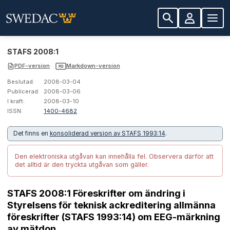
STAFS 2008:1
PDF-version
Markdown-version
MD
Beslutad:
2008-03-04
Publicerad:
2008-03-06
I kraft:
2008-03-10
ISSN:
1400-4682
Det finns en
konsoliderad version av STAFS 1993:14
.
Den elektroniska utgåvan kan innehålla fel.
Observera därför att
det alltid är den tryckta utgåvan som gäller.
STAFS 2008:1 Föreskrifter om ändring i
Styrelsens för teknisk ackreditering allmänna
föreskrifter (STAFS 1993:14) om EEG-märkning
av mätdon