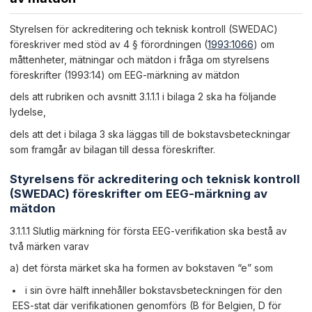
Styrelsen för ackreditering och teknisk kontroll (SWEDAC)
föreskriver med stöd av 4 § förordningen (
1993:1066
) om
måttenheter, mätningar och mätdon i fråga om styrelsens
föreskrifter (1993:14) om EEG-märkning av mätdon
dels att rubriken och avsnitt 3.1.1.1 i bilaga 2 ska ha följande
lydelse,
dels att det i bilaga 3 ska läggas till de bokstavsbeteckningar
som framgår av bilagan till dessa föreskrifter.
Styrelsens för ackreditering och teknisk kontroll
(SWEDAC) föreskrifter om EEG-märkning av
mätdon
3.1.1.1 Slutlig märkning för första EEG-verifikation ska bestå av
två märken varav
a) det första märket ska ha formen av bokstaven “e” som
i sin övre hälft innehåller bokstavsbeteckningen för den
EES-stat där verifikationen genomförs (B för Belgien, D för