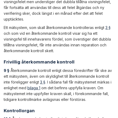
visningsfelet men understiger det dubbla tillåtna visningsfelet,
får fortsätta att användas till dess att felet åtgärdas och ny
verifiering sker, dock längst i en månad efter det att felet
upptäcktes.
Ett mätsystem, som skall återkommande kontrolleras enligt
3 §
och som vid en återkommande kontroll visar sig ha ett
visningsfel till innehavarens fördel, som överstiger det dubbla
tillåtna visningsfelet, får inte användas innan reparation och
återkommande kontroll skett.
Frivillig återkommande kontroll
9 §
Återkommande kontroll enligt dessa föreskrifter får ske av
ett mätsystem, även om skyldighet till återkommande kontroll
inte föreligger enligt
3 §
. I sådana fall får mätsystemet märkas i
enlighet med
bilaga 1
om det befinns uppfylla kraven. Om
mätsystemet inte uppfyller kraven skall, i förekommande fall,
tidigare kontrollmärke avlägsnas eller förstöras.
Kontrollorgan