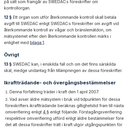
på sätt som framgår av SWEDAC:s föreskrifter om
kontrollorgan.
12 §
Ett organ som utför återkommande kontroll skall betala
avgift till SWEDAC enligt SWEDAC:s föreskrifter om avgift vid
återkommande kontroll av vågar och bränslemätdon, om
mätsystemet efter den återkommande kontrollen märks i
enlighet med
bilaga 1
.
Övrigt
13 §
SWEDAC kan, i enskilda fall och om det finns särskilda
skäl, medge undantag från tillämpningen av dessa föreskrifter.
Ikraftträdande- och övergångsbestämmelser
Denna författning träder i kraft den 1 april 2007.
Vad avser äldre mätsystem i bruk vid tidpunkten för dessa
föreskrifters ikraftträdande beräknas giltighetstid fram till nästa
omverifiering enligt
4 §
enligt följande. Förstagångsverifiering
respektive omverifiering utförd enligt äldre bestämmelser före
det att dessa föreskrifter trätt i kraft utgör utgångspunkten för