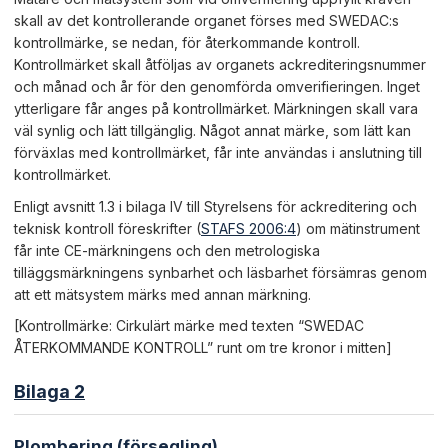
skall av det kontrollerande organet förses med SWEDAC:s
kontrollmärke, se nedan, för återkommande kontroll.
Kontrollmärket skall åtföljas av organets ackrediteringsnummer
och månad och år för den genomförda omverifieringen. Inget
ytterligare får anges på kontrollmärket. Märkningen skall vara
väl synlig och lätt tillgänglig. Något annat märke, som lätt kan
förväxlas med kontrollmärket, får inte användas i anslutning till
kontrollmärket.
Enligt avsnitt 1.3 i bilaga IV till Styrelsens för ackreditering och
teknisk kontroll föreskrifter (
STAFS 2006:4
) om mätinstrument
får inte CE-märkningens och den metrologiska
tilläggsmärkningens synbarhet och läsbarhet försämras genom
att ett mätsystem märks med annan märkning.
[Kontrollmärke: Cirkulärt märke med texten “SWEDAC
ÅTERKOMMANDE KONTROLL” runt om tre kronor i mitten]
Bilaga 2
Plombering (försegling)