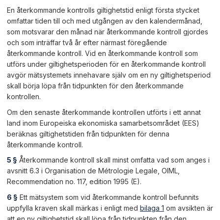
En återkommande kontrolls giltighetstid enligt första stycket
omfattar tiden till och med utgången av den kalendermånad,
som motsvarar den månad när återkommande kontroll gjordes
och som inträffar två år efter närmast föregående
återkommande kontroll. Vid en återkommande kontroll som
utförs under giltighetsperioden för en återkommande kontroll
avgör mätsystemets innehavare själv om en ny giltighetsperiod
skall börja löpa från tidpunkten för den återkommande
kontrollen.
Om den senaste återkommande kontrollen utförts i ett annat
land inom Europeiska ekonomiska samarbetsområdet (EES)
beräknas giltighetstiden från tidpunkten för denna
återkommande kontroll.
5 §
Återkommande kontroll skall minst omfatta vad som anges i
avsnitt 6.3 i Organisation de Métrologie Legale, OIML,
Recommendation no. 117, edition 1995 (E).
6 §
Ett mätsystem som vid återkommande kontroll befunnits
uppfylla kraven skall märkas i enligt med
bilaga 1
om avsikten är
att en ny giltighetstid skall löpa från tidpunkten från den