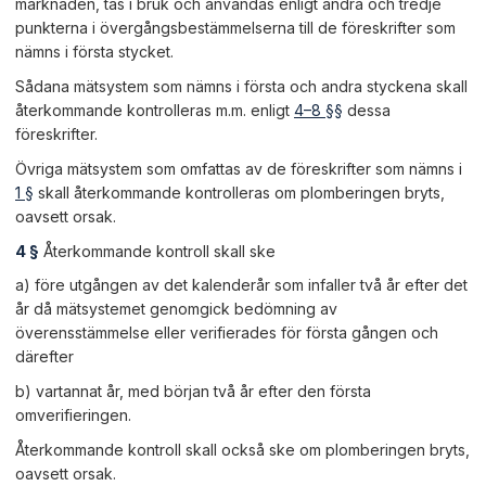
marknaden, tas i bruk och användas enligt andra och tredje
punkterna i övergångsbestämmelserna till de föreskrifter som
nämns i första stycket.
Sådana mätsystem som nämns i första och andra styckena skall
återkommande kontrolleras m.m. enligt
4–8 §§
dessa
föreskrifter.
Övriga mätsystem som omfattas av de föreskrifter som nämns i
1 §
skall återkommande kontrolleras om plomberingen bryts,
oavsett orsak.
4 §
Återkommande kontroll skall ske
a) före utgången av det kalenderår som infaller två år efter det
år då mätsystemet genomgick bedömning av
överensstämmelse eller verifierades för första gången och
därefter
b) vartannat år, med början två år efter den första
omverifieringen.
Återkommande kontroll skall också ske om plomberingen bryts,
oavsett orsak.