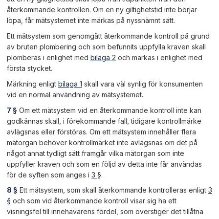
återkommande kontrollen. Om en ny giltighetstid inte börjar
löpa, får mätsystemet inte märkas på nyssnämnt sätt.
Ett mätsystem som genomgått återkommande kontroll på grund
av bruten plombering och som befunnits uppfylla kraven skall
plomberas i enlighet med
bilaga 2
och märkas i enlighet med
första stycket.
Märkning enligt
bilaga 1
skall vara väl synlig för konsumenten
vid en normal användning av mätsystemet.
7 §
Om ett mätsystem vid en återkommande kontroll inte kan
godkännas skall, i förekommande fall, tidigare kontrollmärke
avlägsnas eller förstöras. Om ett mätsystem innehåller flera
mätorgan behöver kontrollmärket inte avlägsnas om det på
något annat tydligt sätt framgår vilka mätorgan som inte
uppfyller kraven och som en följd av detta inte får användas
för de syften som anges i
3 §
.
8 §
Ett mätsystem, som skall återkommande kontrolleras enligt
3
§
och som vid återkommande kontroll visar sig ha ett
visningsfel till innehavarens fördel, som överstiger det tillåtna