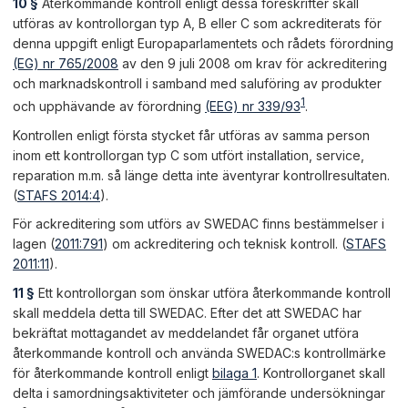
10 §
Återkommande kontroll enligt dessa föreskrifter skall
utföras av kontrollorgan typ A, B eller C som ackrediterats för
denna uppgift enligt Europaparlamentets och rådets förordning
(EG) nr 765/2008
av den 9 juli 2008 om krav för ackreditering
och marknadskontroll i samband med saluföring av produkter
1
och upphävande av förordning
(EEG) nr 339/93
.
Kontrollen enligt första stycket får utföras av samma person
inom ett kontrollorgan typ C som utfört installation, service,
reparation m.m. så länge detta inte äventyrar kontrollresultaten.
(
STAFS 2014:4
).
För ackreditering som utförs av SWEDAC finns bestämmelser i
lagen (
2011:791
) om ackreditering och teknisk kontroll. (
STAFS
2011:11
).
11 §
Ett kontrollorgan som önskar utföra återkommande kontroll
skall meddela detta till SWEDAC. Efter det att SWEDAC har
bekräftat mottagandet av meddelandet får organet utföra
återkommande kontroll och använda SWEDAC:s kontrollmärke
för återkommande kontroll enligt
bilaga 1
. Kontrollorganet skall
delta i samordningsaktiviteter och jämförande undersökningar