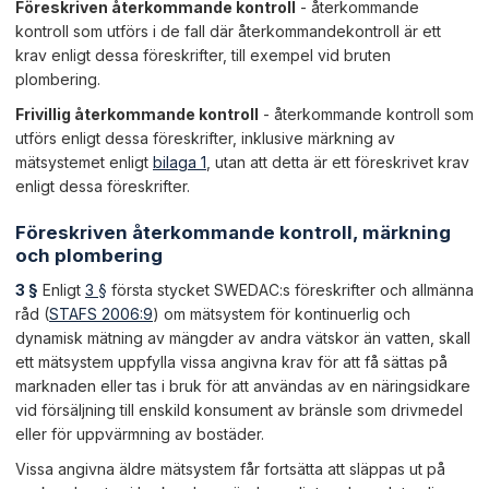
Föreskriven återkommande kontroll
- återkommande
kontroll som utförs i de fall där återkommandekontroll är ett
krav enligt dessa föreskrifter, till exempel vid bruten
plombering.
Frivillig återkommande kontroll
- återkommande kontroll som
utförs enligt dessa föreskrifter, inklusive märkning av
mätsystemet enligt
bilaga 1
, utan att detta är ett föreskrivet krav
enligt dessa föreskrifter.
Föreskriven återkommande kontroll, märkning
och plombering
3 §
Enligt
3 §
första stycket SWEDAC:s föreskrifter och allmänna
råd (
STAFS 2006:9
) om mätsystem för kontinuerlig och
dynamisk mätning av mängder av andra vätskor än vatten, skall
ett mätsystem uppfylla vissa angivna krav för att få sättas på
marknaden eller tas i bruk för att användas av en näringsidkare
vid försäljning till enskild konsument av bränsle som drivmedel
eller för uppvärmning av bostäder.
Vissa angivna äldre mätsystem får fortsätta att släppas ut på