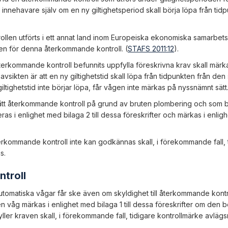
nehavare själv om en ny giltighetsperiod skall börja löpa från tidp
len utförts i ett annat land inom Europeiska ekonomiska samarbet
ten för denna återkommande kontroll. (
STAFS 2011:12
).
erkommande kontroll befunnits uppfylla föreskrivna krav skall märka
 avsikten är att en ny giltighetstid skall löpa från tidpunkten från de
tighetstid inte börjar löpa, får vågen inte märkas på nyssnämnt sätt
t återkommande kontroll på grund av bruten plombering och som b
ras i enlighet med bilaga 2 till dessa föreskrifter och märkas i enlig
rkommande kontroll inte kan godkännas skall, i förekommande fall, 
s.
ntroll
omatiska vågar får ske även om skyldighet till återkommande kontro
r en våg märkas i enlighet med bilaga 1 till dessa föreskrifter om den 
ler kraven skall, i förekommande fall, tidigare kontrollmärke avlägs