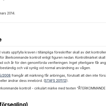
 mars 2014.
e
sats uppfylla kraven i tillämpliga föreskrifter skall av det kontroll
 återkommande kontroll enligt figuren nedan. Kontrollmärket skall 
 och år för den genomförda verifieringen. Inget ytterligare får an
a beständig och väl synlig vid normal användning av vågen.
65/2008
framgår att märkning får anbringas, förutsatt att den inte för
eller ändrar dess innebörd. (
STAFS 2011:12
).
återkommande kontroll - cirkulärt märke med texten “ÅTERKOMMAN
försegling)