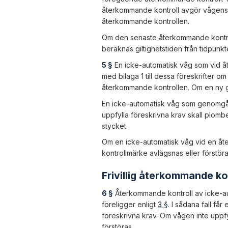
återkommande kontroll avgör vågens in
återkommande kontrollen.
Om den senaste återkommande kontrol
beräknas giltighetstiden från tidpunk
5 §
En icke-automatisk våg som vid åt
med bilaga 1 till dessa föreskrifter om
återkommande kontrollen. Om en ny gil
En icke-automatisk våg som genomgåt
uppfylla föreskrivna krav skall plombe
stycket.
Om en icke-automatisk våg vid en åte
kontrollmärke avlägsnas eller förstöra
Frivillig återkommande ko
6 §
Återkommande kontroll av icke-aut
föreligger enligt
3 §
. I sådana fall få
föreskrivna krav. Om vågen inte uppfyl
förstöras.