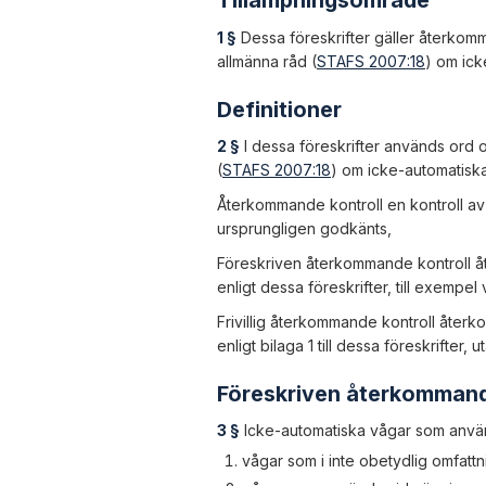
Tillämpningsområde
1 §
Dessa föreskrifter gäller återkom
allmänna råd (
STAFS 2007:18
) om ick
Definitioner
2 §
I dessa föreskrifter används ord
(
STAFS 2007:18
) om icke-automatisk
Återkommande kontroll en kontroll av a
ursprungligen godkänts,
Föreskriven återkommande kontroll åt
enligt dessa föreskrifter, till exempel
Frivillig återkommande kontroll återk
enligt bilaga 1 till dessa föreskrifter, u
Föreskriven återkommand
3 §
Icke-automatiska vågar som anvä
vågar som i inte obetydlig omfattn