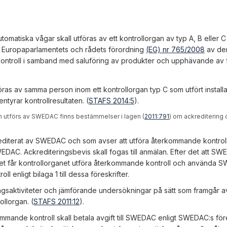
matiska vågar skall utföras av ett kontrollorgan av typ A, B eller 
gt Europaparlamentets och rådets förordning
(EG) nr 765/2008
av den
kontroll i samband med saluföring av produkter och upphävande av 
föras av samma person inom ett kontrollorgan typ C som utfört installa
ntyrar kontrollresultaten. (
STAFS 2014:5
).
m utförs av SWEDAC finns bestämmelser i lagen (
2011:791
) om ackreditering 
rediterat av SWEDAC och som avser att utföra återkommande kontrol
EDAC. Ackrediteringsbevis skall fogas till anmälan. Efter det att S
t får kontrollorganet utföra återkommande kontroll och använda 
 enligt bilaga 1 till dessa föreskrifter.
ningsaktiviteter och jämförande undersökningar på sätt som framgår
ollorgan. (
STAFS 2011:12
).
mmande kontroll skall betala avgift till SWEDAC enligt SWEDAC:s för