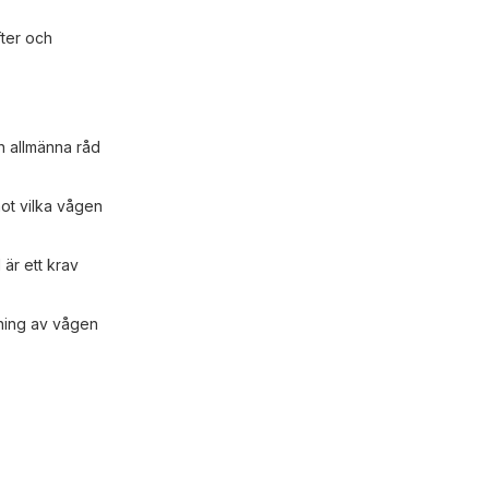
ter och
h allmänna råd
mot vilka vågen
är ett krav
kning av vågen