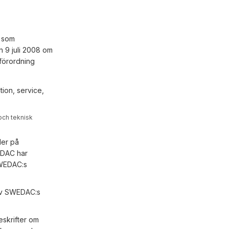
C som
 9 juli 2008 om
förordning
tion, service,
och teknisk
ler på
WEDAC har
SWEDAC:s
 av SWEDAC:s
eskrifter om