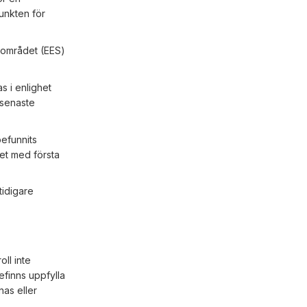
unkten för
sområdet (EES)
s i enlighet
n senaste
.
efunnits
het med första
tidigare
ll inte
befinns uppfylla
nas eller