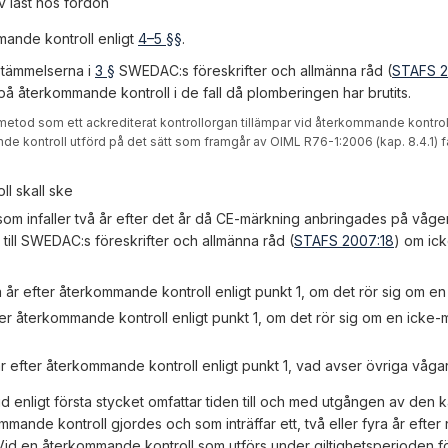
 last hos fordon
ande kontroll enligt
4–5 §§
.
stämmelserna i
3 §
SWEDAC:s föreskrifter och allmänna råd (
STAFS 2
på återkommande kontroll i de fall då plomberingen har brutits.
 metod som ett ackrediterat kontrollorgan tillämpar vid återkommande kontroll
de kontroll utförd på det sätt som framgår av OIML R76-1:2006 (kap. 8.4.1) f
l skall ske
om infaller två år efter det år då CE-märkning anbringades på våge
a 3 till SWEDAC:s föreskrifter och allmänna råd (
STAFS 2007:18
) om ic
ra år efter återkommande kontroll enligt punkt 1, om det rör sig om e
fter återkommande kontroll enligt punkt 1, om det rör sig om en icke
år efter återkommande kontroll enligt punkt 1, vad avser övriga vågar
id enligt första stycket omfattar tiden till och med utgången av den
nde kontroll gjordes och som inträffar ett, två eller fyra år efter
id en återkommande kontroll som utförs under giltighetsperioden f