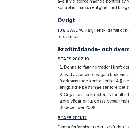
avgift vid återkommande kontroll av
kontrollen märks i enlighet med bilaga 1
Övrigt
10 §
SWEDAC kan, i enskilda fall och 
föreskrifter.
Ikraftträdande- och öve
STAFS 2007:19
Denna författning träder i kraft de
Vad avser äldre vågar i bruk vid ti
återkommande kontroll enligt
4 §
i e
enligt äldre bestämmelser före det at
Organ som ackrediterats för att u
äldre vågar enligt dessa bestämmels
31 december 2008.
STAFS 2011:12
Denna författning träder i kraft den 1 