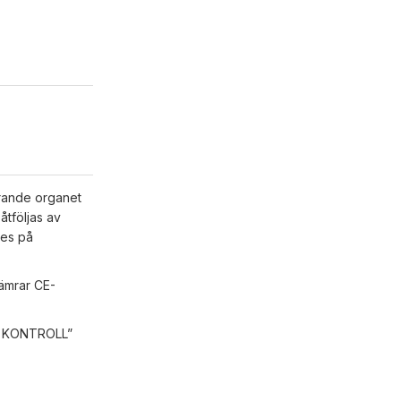
erande organet
åtföljas av
ges på
sämrar CE-
DE KONTROLL”