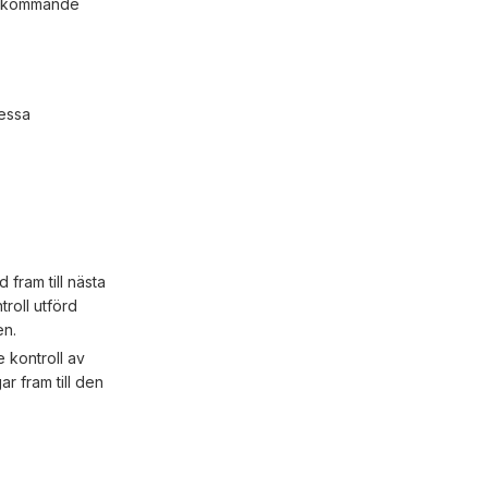
terkommande
dessa
 fram till nästa
roll utförd
en.
 kontroll av
r fram till den