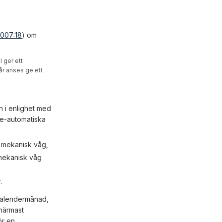
007:18
) om
 ger ett
år anses ge ett
n i enlighet med
ke-automatiska
n mekanisk våg,
-mekanisk våg
.
 kalendermånad,
 närmast
ör en