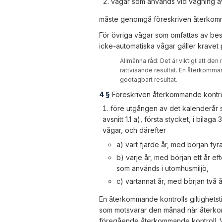
vågar som används vid vägning av
måste genomgå föreskriven återkomm
För övriga vågar som omfattas av be
icke-automatiska vågar gäller kravet 
Allmänna råd:
Det är viktigt att den
rättvisande resultat. En återkomman
godtagbart resultat.
4 §
Föreskriven återkommande kontrol
före utgången av det kalenderår s
avsnitt 1.1 a), första stycket, i bilag
vågar, och därefter
a) vart fjärde år, med början fy
b) varje år, med början ett år e
som används i utomhusmiljö,
c) vartannat år, med början två 
En återkommande kontrolls giltighetst
som motsvarar den månad när återkomma
föregående återkommande kontroll. V