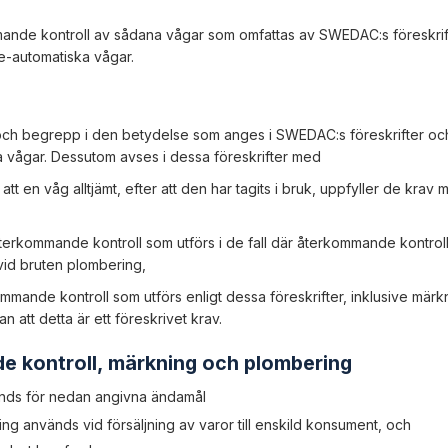
mande kontroll av sådana vågar som omfattas av SWEDAC:s föreskrif
e-automatiska vågar.
 och begrepp i den betydelse som anges i SWEDAC:s föreskrifter oc
a vågar. Dessutom avses i dessa föreskrifter med
tt en våg alltjämt, efter att den har tagits i bruk, uppfyller de krav 
erkommande kontroll som utförs i de fall där återkommande kontroll 
 vid bruten plombering,
ommande kontroll som utförs enligt dessa föreskrifter, inklusive mär
tan att detta är ett föreskrivet krav.
e kontroll, märkning och plombering
nds för nedan angivna ändamål
ing används vid försäljning av varor till enskild konsument, och