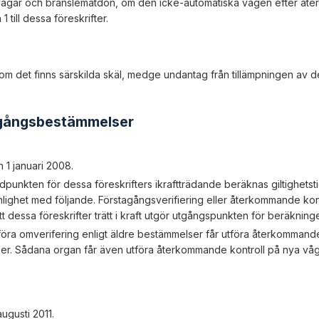
 vågar och bränslemätdon, om den icke-automatiska vågen efter å
 till dessa föreskrifter.
om det finns särskilda skäl, medge undantag från tillämpningen av 
rgångsbestämmelser
n 1 januari 2008.
dpunkten för dessa föreskrifters ikraftträdande beräknas giltighetstid
nlighet med följande. Förstagångsverifiering eller återkommande kont
t dessa föreskrifter trätt i kraft utgör utgångspunkten för beräkning
tföra omverifering enligt äldre bestämmelser får utföra återkommande
er. Sådana organ får även utföra återkommande kontroll på nya våga
augusti 2011.