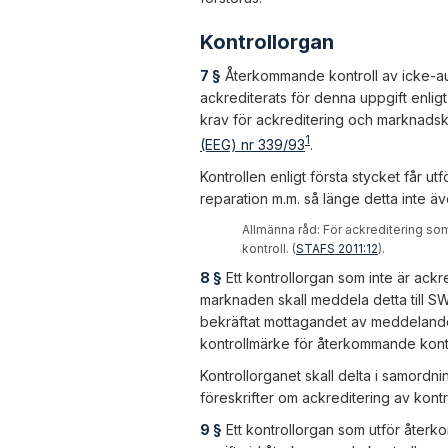
Kontrollorgan
7 §
Återkommande kontroll av icke-auto
ackrediterats för denna uppgift enli
krav för ackreditering och marknads
1
(EEG) nr 339/93
.
Kontrollen enligt första stycket får ut
reparation m.m. så länge detta inte äve
Allmänna råd:
För ackreditering so
kontroll. (
STAFS 2011:12
).
8 §
Ett kontrollorgan som inte är ack
marknaden skall meddela detta till SW
bekräftat mottagandet av meddelande
kontrollmärke för återkommande kontroll
Kontrollorganet skall delta i samord
föreskrifter om ackreditering av kontr
9 §
Ett kontrollorgan som utför återko